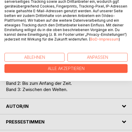
serverseitiges Tracking sowie auch Drittanbieter ein, wodurch ggf.
geräteübergreifend Cookies, Fingerprints, Tracking-Pixel, IP-Adressen
sowie gehashte E-Mail-Adressen genutzt werden. Auf unserer Seite
Um sein Leben zu retten, flüchtet Emron, der
betten wir zudem Drittinhalte von anderen Anbietern ein (Video-
Plattformen). Wir haben auf die weitere Datenverarbeitung und ein
halbmenschliche Sohn des Unterdrückers der Menschheit
etwaiges Tracking durch den Drittanbieter keinen Einfluss. Mit deiner
aus dem Jahr 2685 ins Jahr 1988. Er landet im Zimmer der
Einstellung willigst du in die oben beschriebenen Vorgänge ein. Du
22-jährigen Politikstudentin Mia. Doch damit ist die Gefahr
kannst deine Einwilligung (z. B. im Footer unter „Privacy-Einstellungen“)
jederzeit mit Wirkung für die Zukunft widerrufen. (
BoD-Impressum
)
für Emron nicht gebannt und auch Mia gerät ins Visier der
Attentäter.
Dem ungleichen Paar bleibt nur eine Zuflucht, die Zukunft.
ABLEHNEN
ANPASSEN
Helos, die komplette Trilogie in einem Sammelband
ALLE AKZEPTIEREN
Band 1: Der Anfang des Kreises.
Band 2: Bis zum Anfang der Zeit.
Band 3: Zwischen den Welten.
AUTOR/IN
PRESSESTIMMEN