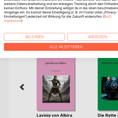
Sterben müssen wir alle. Nicht für jeden ist dies
weitere Datenverarbeitung und ein etwaiges Tracking durch den Drittanbi
Sterben heute angenehmer ist als in früheren Zei
keinen Einfluss. Mit deiner Einstellung willigst du in die oben beschriebe
Vorgänge ein. Du kannst deine Einwilligung (z. B. im Footer unter „Privacy-
erklären, ist Aufgabe dieses Büchleins.
Einstellungen“) jederzeit mit Wirkung für die Zukunft widerrufen. (
BoD-
Impressum
)
WEITERE TITEL BEI
Bo
ABLEHNEN
ANPASSEN
ALLE AKZEPTIEREN
ät
Lavinia von Albira
Die Ratte