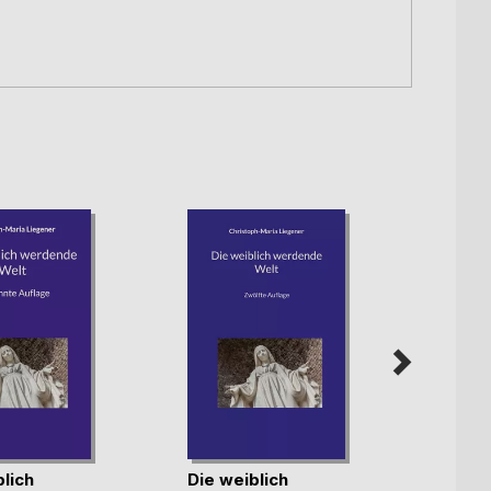
lich
Die weiblich
Die g