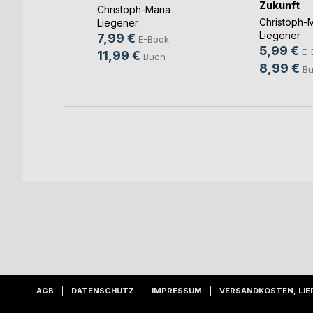
Zukunft
ia
Christoph-Maria
Christoph-M
Liegener
Liegener
7,99 €
ok
E-Book
5,99 €
E-
11,99 €
h
Buch
8,99 €
B
AGB
DATENSCHUTZ
IMPRESSUM
VERSANDKOSTEN, LIE