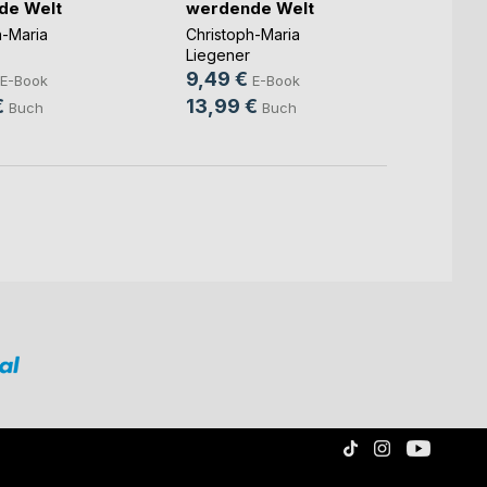
de Welt
werdende Welt
Christ
h-Maria
Christoph-Maria
Liegen
Liegener
5,49
9,49 €
E-Book
E-Book
7,99
€
13,99 €
Buch
Buch