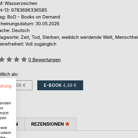
: Wasserzeichen
N-13: 9783696336585
lag: BoD - Books on Demand
cheinungsdatum: 30.05.2026
ache: Deutsch
lagworte: Zeit, Tod, Sterben, weiblich werdende Welt, Menschhei
ierefreiheit: Voll zugänglich
ertung::
0
Bewertungen
ltlich als:
BUCH
6,99 €
E-BOOK
4,49 €
lärung
.
wenden
es
nutzt
tzen
TIMMEN
REZENSIONEN
owie
 zudem
 die