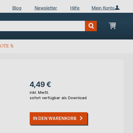
Blog
Newsletter
Hilfe
Mein Konto
Mein Wa
OTE %
4,49 €
inkl. MwSt.
sofort verfügbar als Download
IN DEN WARENKORB