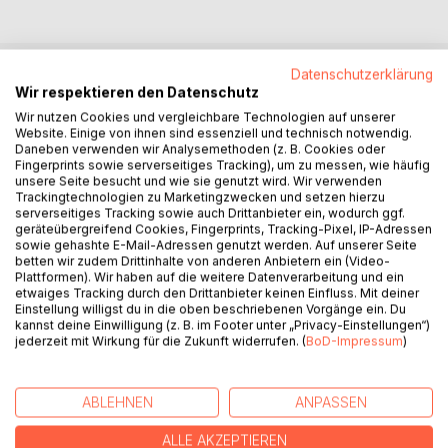
Datenschutzerklärung
Wir respektieren den Datenschutz
BESCHREIBUNG
Wir nutzen Cookies und vergleichbare Technologien auf unserer
Website. Einige von ihnen sind essenziell und technisch notwendig.
Daneben verwenden wir Analysemethoden (z. B. Cookies oder
Im Imperium herrschten 10 Jahre Frieden, Yabar und seine
Fingerprints sowie serverseitiges Tracking), um zu messen, wie häufig
Frau Gabrielle liessen als Imperatorenpaar das Reich blühen
unsere Seite besucht und wie sie genutzt wird. Wir verwenden
und gedeihen. Aber nichts hält ewig, als Malzala den
Trackingtechnologien zu Marketingzwecken und setzen hierzu
Imperatorensohn Kalim entführt, setzt er damit etwas in
serverseitiges Tracking sowie auch Drittanbieter ein, wodurch ggf.
geräteübergreifend Cookies, Fingerprints, Tracking-Pixel, IP-Adressen
Gang, dass alles verändert. Eine alte Prophezeiung sagt:
sowie gehashte E-Mail-Adressen genutzt werden. Auf unserer Seite
Gut muss gegen Böse bestehen, dann werden die Drusie
betten wir zudem Drittinhalte von anderen Anbietern ein (Video-
erscheinen. Die böse Hexe Drisarxis, einst die Geliebte von
Plattformen). Wir haben auf die weitere Datenverarbeitung und ein
etwaiges Tracking durch den Drittanbieter keinen Einfluss. Mit deiner
Vestor, will an die Macht. Sie braucht den Sohn des
Einstellung willigst du in die oben beschriebenen Vorgänge ein. Du
Imperatorenpaars, um Vestor mit schwarzer Magie wieder
kannst deine Einwilligung (z. B. im Footer unter „Privacy-Einstellungen“)
zu heilen. Mit ihm will sie das Reich übernehmen und die
jederzeit mit Wirkung für die Zukunft widerrufen. (
BoD-Impressum
)
Drusie, die angeblich von den Sternen kommen, besiegen.
Das würde sie zur absoluten Herrscherin in der Galaxie
machen. Yabar und Gabrielle stehen vor vielen
ABLEHNEN
ANPASSEN
schicksalhaften Entscheidungen, die für zahlreiche Wesen
ALLE AKZEPTIEREN
Leben und Tod bedeuten können.