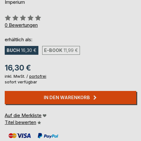
Imperium
Bewertung::
0%
0
Bewertungen
erhältlich als:
BUCH
16,30 €
E-BOOK
11,99 €
16,30 €
inkl. MwSt. /
portofrei
sofort verfügbar
IN DEN WARENKORB
Auf die Merkliste
Titel bewerten