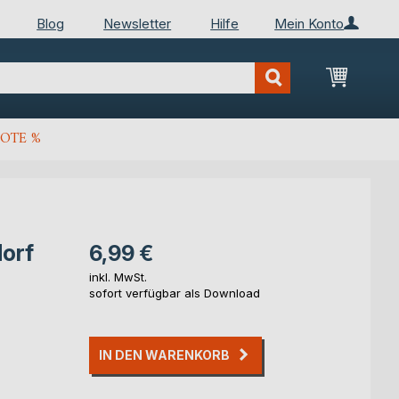
Blog
Newsletter
Hilfe
Mein Konto
Mein Wa
OTE %
dorf
6,99 €
inkl. MwSt.
sofort verfügbar als Download
IN DEN WARENKORB