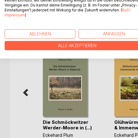
keinen Einfluss. Mit deiner Einstellung willigst du in die oben beschriebe
Grundmoräne eingeschnitten hat. Wie genau diese
Vorgänge ein. Du kannst deine Einwilligung (z. B. im Footer unter „Privacy-
diesem Buch.
Einstellungen“) jederzeit mit Wirkung für die Zukunft widerrufen. (
BoD-
Impressum
)
ABLEHNEN
ANPASSEN
WEITERE TITEL BEI
Bo
ALLE AKZEPTIEREN
und
Die Schmöckwitzer
Glühwürm
 im
Werder-Moore in (...)
& Immenwei
Eckehard Plum
Eckehard P
m