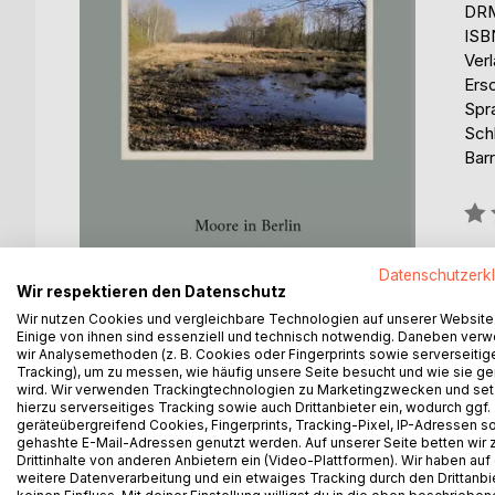
DRM
ISB
Ver
Ers
Spr
Schl
Barr
Bew
0%
erhä
Datenschutzerk
Wir respektieren den Datenschutz
Wir nutzen Cookies und vergleichbare Technologien auf unserer Website
Einige von ihnen sind essenziell und technisch notwendig. Daneben ver
wir Analysemethoden (z. B. Cookies oder Fingerprints sowie serverseitig
Tracking), um zu messen, wie häufig unsere Seite besucht und wie sie ge
wird. Wir verwenden Trackingtechnologien zu Marketingzwecken und se
BESCHREIBUNG
AUTOR/IN
PRESSES
hierzu serverseitiges Tracking sowie auch Drittanbieter ein, wodurch ggf.
geräteübergreifend Cookies, Fingerprints, Tracking-Pixel, IP-Adressen s
gehashte E-Mail-Adressen genutzt werden. Auf unserer Seite betten wir
Bei den Berliner Wuhletal-Mooren handelt es sich 
Drittinhalte von anderen Anbietern ein (Video-Plattformen). Wir haben auf
weitere Datenverarbeitung und ein etwaiges Tracking durch den Drittanbi
Schmelzwassern im Zusammenspiel mit Toteisblöck