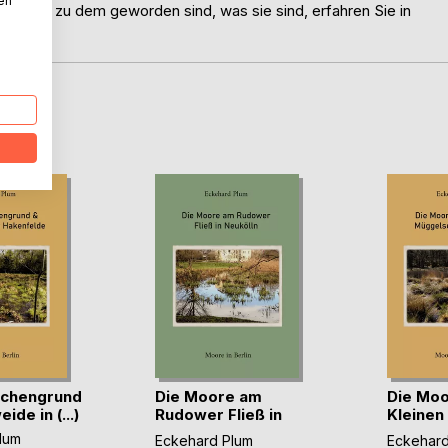
nen
 Moore zu dem geworden sind, was sie sind, erfahren Sie in
D
chengrund
Die Moore am
Die Mo
de in (...)
Rudower Fließ in
Kleinen
Neuk(...)
in (...)
lum
Eckehard Plum
Eckehard