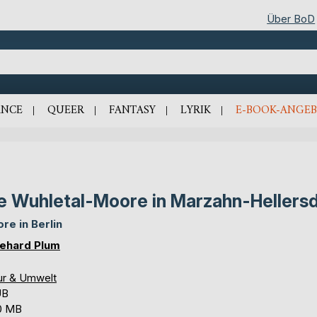
Über BoD
NCE
QUEER
FANTASY
LYRIK
E-BOOK-ANGEB
e Wuhletal-Moore in Marzahn-Hellers
re in Berlin
ehard Plum
ur & Umwelt
UB
0 MB