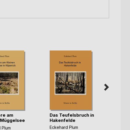
ore am
Das Teufelsbruch in
Eiskal
 Müggelsee
Hakenfelde
Eckeha
Eckehard Plum
 Plum
6,99