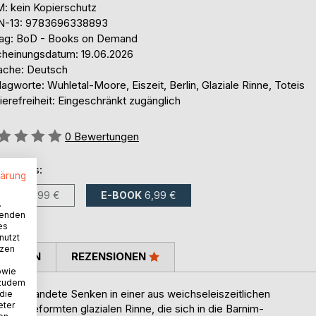
: kein Kopierschutz
N-13: 9783696338893
lag: BoD - Books on Demand
cheinungsdatum: 19.06.2026
ache: Deutsch
agworte: Wuhletal-Moore, Eiszeit, Berlin, Glaziale Rinne, Toteis
ierefreiheit: Eingeschränkt zugänglich
ertung::
0
Bewertungen
ltlich als:
lärung
BUCH
11,99 €
E-BOOK
6,99 €
.
wenden
es
nutzt
tzen
TIMMEN
REZENSIONEN
owie
 zudem
um verlandete Senken in einer aus weichseleiszeitlichen
 die
eter
en geformten glazialen Rinne, die sich in die Barnim-