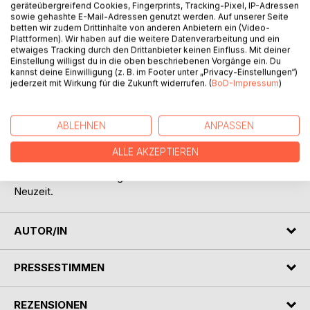
geräteübergreifend Cookies, Fingerprints, Tracking-Pixel, IP-Adressen
sowie gehashte E-Mail-Adressen genutzt werden. Auf unserer Seite
betten wir zudem Drittinhalte von anderen Anbietern ein (Video-
Plattformen). Wir haben auf die weitere Datenverarbeitung und ein
etwaiges Tracking durch den Drittanbieter keinen Einfluss. Mit deiner
Einstellung willigst du in die oben beschriebenen Vorgänge ein. Du
BESCHREIBUNG
kannst deine Einwilligung (z. B. im Footer unter „Privacy-Einstellungen“)
jederzeit mit Wirkung für die Zukunft widerrufen. (
BoD-Impressum
)
Was machte einst ein "Wollschläger"? Das alte Handwerk
zählte früher zu einer Reihe von wichtigen Berufen im
ABLEHNEN
ANPASSEN
Umfeld der Wollverarbeitung. Das vorliegende Werk
erläutert das wirtschaftliche Umfeld des Gewerbes,
ALLE AKZEPTIEREN
beschreibt die Arbeit der Wollschläger und beschäftigt sich
mit der beruflichen Organisation in Mittelalter und Früher
Neuzeit.
AUTOR/IN
PRESSESTIMMEN
REZENSIONEN