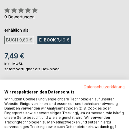
Bewertung::
0%
0
Bewertungen
erhältlich als:
BUCH
9,80 €
E-BOOK
7,49 €
7,49 €
inkl. MwSt.
sofort verfügbar als Download
Datenschutzerklärung
IN DEN WARENKORB
Wir respektieren den Datenschutz
Wir nutzen Cookies und vergleichbare Technologien auf unserer
Website. Einige von ihnen sind essenziell und technisch notwendig.
Auf die Merkliste
Daneben verwenden wir Analysemethoden (z. B. Cookies oder
Titel bewerten
Fingerprints sowie serverseitiges Tracking), um zu messen, wie häufig
unsere Seite besucht und wie sie genutzt wird. Wir verwenden
Trackingtechnologien zu Marketingzwecken und setzen hierzu
serverseitiges Tracking sowie auch Drittanbieter ein, wodurch ggf.