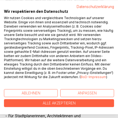
betrifft, sondern in der Mitte der Gesellschaft angekommen
Datenschutzerklärung
ist. Ob Familien, Studierende, Alleinerziehende oder
Wir respektieren den Datenschutz
Rentner*innen - alle spüren die dramatischen Folgen eines
Wir nutzen Cookies und vergleichbare Technologien auf unserer
überhitzten Immobilienmarktes.
Website. Einige von ihnen sind essenziell und technisch notwendig.
Daneben verwenden wir Analysemethoden (z. B. Cookies oder
Fingerprints sowie serverseitiges Tracking), um zu messen, wie häufig
Doch das Buch bleibt nicht bei der Analyse stehen:
unsere Seite besucht und wie sie genutzt wird. Wir verwenden
Nathanael Over zeigt konkrete Lösungswege für eine
Trackingtechnologien zu Marketingzwecken und setzen hierzu
serverseitiges Tracking sowie auch Drittanbieter ein, wodurch ggf.
nachhaltige und sozial gerechte Wohnzukunft. Er diskutiert
geräteübergreifend Cookies, Fingerprints, Tracking-Pixel, IP-Adressen
innovative Wohnkonzepte, die in Deutschland und weltweit
sowie gehashte E-Mail-Adressen genutzt werden. Auf unserer Seite
bereits funktionieren - von gemeinschaftlichem Wohnen
betten wir zudem Drittinhalte von anderen Anbietern ein (Video-
über serielle Holzbauweise bis hin zu neuen
Plattformen). Wir haben auf die weitere Datenverarbeitung und ein
etwaiges Tracking durch den Drittanbieter keinen Einfluss. Mit deiner
Stadtentwicklungsmodellen. Dabei wird deutlich: Eine
Einstellung willigst du in die oben beschriebenen Vorgänge ein. Du
echte Wohnwende ist machbar, wenn Politik, Wirtschaft
kannst deine Einwilligung (z. B. im Footer unter „Privacy-Einstellungen“)
und Gesellschaft gemeinsam handeln.
jederzeit mit Wirkung für die Zukunft widerrufen. (
BoD-Impressum
)
Für wen ist dieses Buch?
ABLEHNEN
ANPASSEN
- Für Mieter*innen, die verstehen wollen, warum Wohnen
immer teurer wird.
ALLE AKZEPTIEREN
- Für alle, die sich für die Zukunft des Wohnens
interessieren und aktiv Veränderung mitgestalten wollen.
- Für Stadtplanerinnen, Architektinnen und