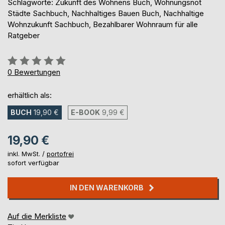
Schlagworte: Zukunft des Wohnens Buch, Wohnungsnot
Städte Sachbuch, Nachhaltiges Bauen Buch, Nachhaltige
Wohnzukunft Sachbuch, Bezahlbarer Wohnraum für alle
Ratgeber
Bewertung::
0%
0
Bewertungen
erhältlich als:
BUCH
19,90 €
E-BOOK
9,99 €
19,90 €
inkl. MwSt. /
portofrei
sofort verfügbar
IN DEN WARENKORB
Auf die Merkliste