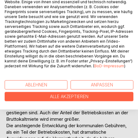
Website. Einige von ihnen sind essenziell und technisch notwendig.
Mieterhöhungsspielräume ist genauso wie die
Daneben verwenden wir Analysemethoden (z. B. Cookies oder
Verschlechterung der Marktchance und somit die
Fingerprints sowie serverseitiges Tracking), um zu messen, wie häufig
Beeinträchtigung der Wettbewerbsfähigkeit des
unsere Seite besucht und wie sie genutzt wird. Wir verwenden
Trackingtechnologien zu Marketingzwecken und setzen hierzu
institutionellen Vermieters aufgrund hoher Betriebskosten
serverseitiges Tracking sowie auch Drittanbieter ein, wodurch ggf.
ein Problem, welches es zu lösen gilt.
geräteübergreifend Cookies, Fingerprints, Tracking-Pixel, IP-Adressen
Um den Anstieg der Betriebskosten an einem Beispiel zu
sowie gehashte E-Mail-Adressen genutzt werden. Auf unserer Seite
verdeutlichen, werden die Veränderungen der Grundmiete
betten wir zudem Drittinhalte von anderen Anbietern ein (Video-
Plattformen). Wir haben auf die weitere Datenverarbeitung und ein
und der Betriebskosten (ohne Heizung und Warmwasser)
etwaiges Tracking durch den Drittanbieter keinen Einfluss. Mit deiner
des Verbandes rheinischer und westfälischer
Einstellung willigst du in die oben beschriebenen Vorgänge ein. Du
Wohnungsunternehmen e.V. herangezogen. Von 1991 bis
kannst deine Einwilligung (z. B. im Footer unter „Privacy-Einstellungen“)
jederzeit mit Wirkung für die Zukunft widerrufen. (
BoD-Impressum
)
1997 stiegen bei den Mitgliedsunternehmen des Verbandes
rheinischer und westfälischer Wohnungsunternehmen e.V.
die Grundmieten um 28 % und die Betriebskosten stiegen
ABLEHNEN
ANPASSEN
um 79 %. Die Betriebskosten hatten 1991 einen Anteil von
20,2 % und 1997 einen Anteil von 26,2 % an der
ALLE AKZEPTIEREN
Bruttokaltmiete. Die Auswertung macht deutlich, dass die
Betriebskosten wesentlich stärker als die Grundmieten
gestiegen sind. Auch der Anteil der Betriebskosten an der
Bruttokaltmiete wird immer größer.
Die ansteigende Entwicklung der kommunalen Gebühren,
als ein Teil der Betriebskosten, hat dramatische