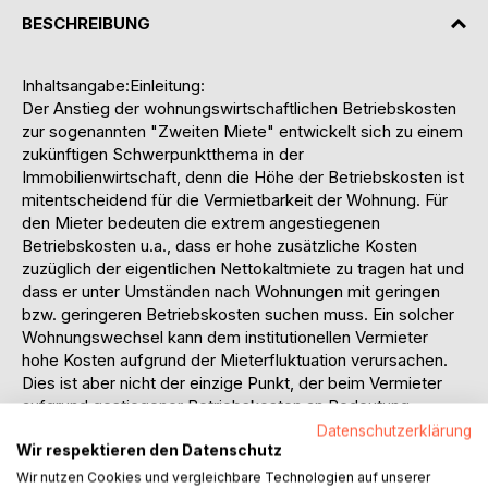
BESCHREIBUNG
Inhaltsangabe:Einleitung:
Der Anstieg der wohnungswirtschaftlichen Betriebskosten
zur sogenannten "Zweiten Miete" entwickelt sich zu einem
zukünftigen Schwerpunktthema in der
Immobilienwirtschaft, denn die Höhe der Betriebskosten ist
mitentscheidend für die Vermietbarkeit der Wohnung. Für
den Mieter bedeuten die extrem angestiegenen
Betriebskosten u.a., dass er hohe zusätzliche Kosten
zuzüglich der eigentlichen Nettokaltmiete zu tragen hat und
dass er unter Umständen nach Wohnungen mit geringen
bzw. geringeren Betriebskosten suchen muss. Ein solcher
Wohnungswechsel kann dem institutionellen Vermieter
hohe Kosten aufgrund der Mieterfluktuation verursachen.
Dies ist aber nicht der einzige Punkt, der beim Vermieter
aufgrund gestiegener Betriebskosten an Bedeutung
gewinnt. Hohe Betriebskosten können dem Vermieter
Datenschutzerklärung
Wir respektieren den Datenschutz
Wohnungsleerstände oder Vermietungshemmnisse
bescheren. Aber auch die Reduzierung möglicher
Wir nutzen Cookies und vergleichbare Technologien auf unserer