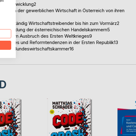
nen
ische Entwicklung2
etungen der gewerblichen Wirtschaft in Österreich von ihren
en selbständig Wirtschaftstreibender bis hin zum Vormärz2
ie Entwicklung der österreichischen Handelskammern5
ie bis zum Ausbruch des Ersten Weltkrieges9
ltkrieges und Reformtendenzen in der Ersten Republik13
ehen der Bundeswirtschaftskammer16
D