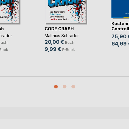
Kostenr
sh
CODE CRASH
Controlli
hrader
Matthias Schrader
75,90 
20,00 €
Buch
Buch
64,99 
9,99 €
Book
E-Book