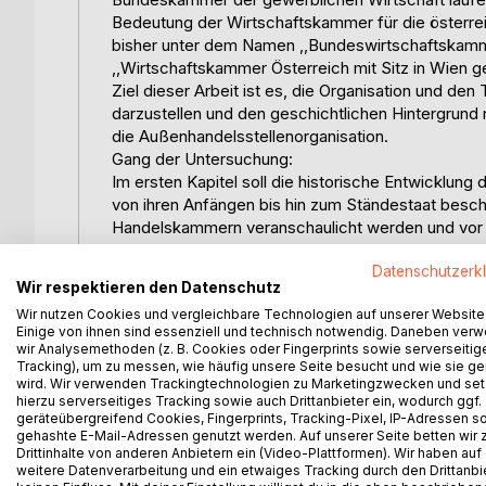
Bedeutung der Wirtschaftskammer für die österrei
bisher unter dem Namen ,,Bundeswirtschaftskammer
,,Wirtschaftskammer Österreich mit Sitz in Wien 
Ziel dieser Arbeit ist es, die Organisation und de
darzustellen und den geschichtlichen Hintergrund
die Außenhandelsstellenorganisation.
Gang der Untersuchung:
Im ersten Kapitel soll die historische Entwicklun
von ihren Anfängen bis hin zum Ständestaat besc
Handelskammern veranschaulicht werden und vor a
eingegangen werden.
Datenschutzerk
Im nachstehenden Abschnitt wird die heutige Orga
Wir respektieren den Datenschutz
gewerblichen Wirtschaft vorgestellt.
Wir nutzen Cookies und vergleichbare Technologien auf unserer Website
Im Anschluss daran versuche ich die Auslandsorga
Einige von ihnen sind essenziell und technisch notwendig. Daneben ver
die Jahre 1946-49 näher beschrieben werden, den
wir Analysemethoden (z. B. Cookies oder Fingerprints sowie serverseitig
Wirtschaftskammer Österreich. Gerade durch den B
Tracking), um zu messen, wie häufig unsere Seite besucht und wie sie ge
wird. Wir verwenden Trackingtechnologien zu Marketingzwecken und se
sowie der zunehmenden Internationalisierung der
hierzu serverseitiges Tracking sowie auch Drittanbieter ein, wodurch ggf.
immer mehr an Bedeutung.
geräteübergreifend Cookies, Fingerprints, Tracking-Pixel, IP-Adressen s
gehashte E-Mail-Adressen genutzt werden. Auf unserer Seite betten wir
Drittinhalte von anderen Anbietern ein (Video-Plattformen). Wir haben auf
Inhaltsverzeichnis:Inhaltsverzeichnis:
weitere Datenverarbeitung und ein etwaiges Tracking durch den Drittanbi
1.Einleitung1