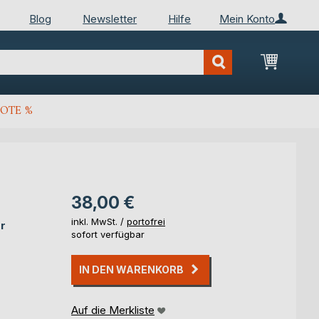
Blog
Newsletter
Hilfe
Mein Konto
Mein Wa
OTE %
38,00 €
inkl. MwSt. /
portofrei
r
sofort verfügbar
IN DEN WARENKORB
Auf die Merkliste