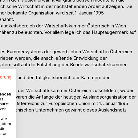
chische Wirtschaft in der nachstehenden Arbeit aufzeigen. Die
 bekannte Organisation wird seit 1. Januar 1995
genannt.
n Tätigkeitsbereich der Wirtschaftskammer Österreich in Wien
 näher zu beleuchten. Vor allem lege ich das Hauptaugenmerk auf
g des Kammersystems der gewerblichen Wirtschaft in Österreich
hrieben werden, die anschließende Entwicklung der
llem soll auf die Entstehung der Bundeswirtschaftskammer
lärung
nisation und der Tätigkeitsbereich der Kammern der
.
nisation der Wirtschaftskammer Österreich zu schildern, wobei
wenden
n dies waren die Anfänge der heutigen Auslandsorganisation der
es
etritt Österreichs zur Europäischen Union mit 1. Januar 1995
nutzt
tzen
 österreichischen Unternehmen gewinnt dieses Auslandsnetz
owie
 zudem
 die
eter