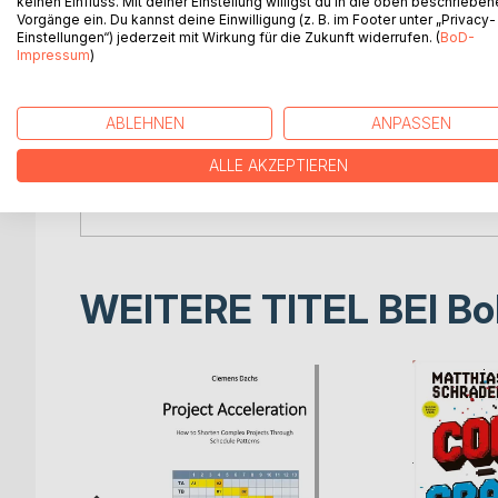
keinen Einfluss. Mit deiner Einstellung willigst du in die oben beschriebe
2.Die Wirtschaftskammer Österreich - Ihre histor
Vorgänge ein. Du kannst deine Einwilligung (z. B. im Footer unter „Privacy-
2.1Freie und genossenschaftliche lnteressensvertr
Einstellungen“) jederzeit mit Wirkung für die Zukunft widerrufen. (
BoD-
Impressum
)
Anfängen bis zum Ständestaat2
2.1.1Die ersten Formen von lnteressensvertretung
2.1.2Das Jahr 1848 und seine Auswirkungen für d
ABLEHNEN
ANPASSEN
2.1.3Vom Bestehen der konstitutionellen Monarch
2.1.4Übergangsregelungen während des Ersten We
ALLE AKZEPTIEREN
2.1.5Ständestaat und Anschluss 1938: Das Entst
2.2Die Entwicklung der […]
WEITERE TITEL BEI
Bo