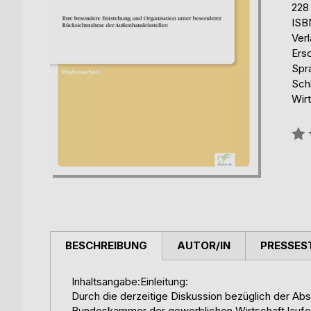
228
ISB
Ver
Ers
Spr
Sch
Wir
Bew
0%
BESCHREIBUNG
AUTOR/IN
PRESSES
Inhaltsangabe:Einleitung:
Durch die derzeitige Diskussion bezüglich der A
Bundeskammer der gewerblichen Wirtschaft laufe