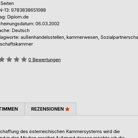
 Seiten
N-13: 9783838651088
lag: Diplom.de
cheinungsdatum: 06.03.2002
ache: Deutsch
lagworte: außenhandelsstellen, kammerwesen, Sozialpartnerscha
tschaftskammer
ertung::
0
Bewertungen
TIMMEN
REZENSIONEN
bschaffung des österreichischen Kammersystems wird die
nd in den Medien erwähnt Aufgrund dessen möchte ich die