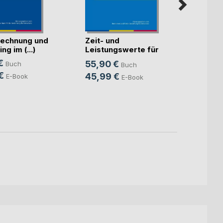
echnung und
Zeit- und
Künst
ng im (...)
Leistungswerte für
Intell
die K(...)
€
55,90 €
Buch
Buch
Mitte
Sven S
€
45,99 €
E-Book
E-Book
24,9
18,9