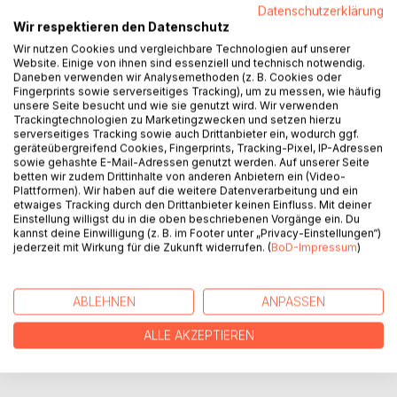
Datenschutzerklärung
Wir respektieren den Datenschutz
Wir nutzen Cookies und vergleichbare Technologien auf unserer
BESCHREIBUNG
Website. Einige von ihnen sind essenziell und technisch notwendig.
Daneben verwenden wir Analysemethoden (z. B. Cookies oder
Fingerprints sowie serverseitiges Tracking), um zu messen, wie häufig
Eine ungewöhnliche Liebesgeschichte am Ende einer Welt
unsere Seite besucht und wie sie genutzt wird. Wir verwenden
Trackingtechnologien zu Marketingzwecken und setzen hierzu
- poetisch, melancholisch und von berührender Intensität.
serverseitiges Tracking sowie auch Drittanbieter ein, wodurch ggf.
geräteübergreifend Cookies, Fingerprints, Tracking-Pixel, IP-Adressen
»Ein poetisches Debüt von stiller Kraft und berührender
sowie gehashte E-Mail-Adressen genutzt werden. Auf unserer Seite
betten wir zudem Drittinhalte von anderen Anbietern ein (Video-
Intensität.«
Plattformen). Wir haben auf die weitere Datenverarbeitung und ein
literaturcafe.de
etwaiges Tracking durch den Drittanbieter keinen Einfluss. Mit deiner
Einstellung willigst du in die oben beschriebenen Vorgänge ein. Du
kannst deine Einwilligung (z. B. im Footer unter „Privacy-Einstellungen“)
AUTOR/IN
jederzeit mit Wirkung für die Zukunft widerrufen. (
BoD-Impressum
)
PRESSESTIMMEN
ABLEHNEN
ANPASSEN
ALLE AKZEPTIEREN
REZENSIONEN