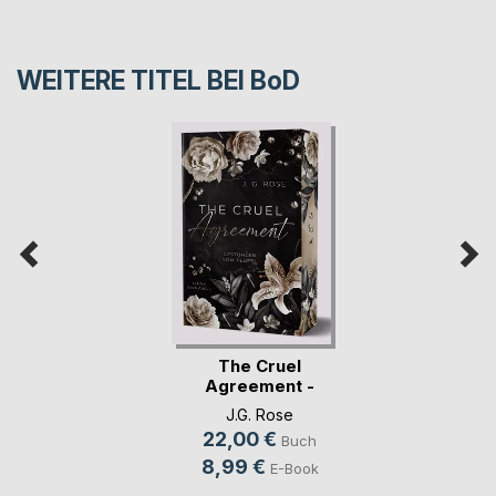
WEITERE TITEL BEI
BoD
The Cruel
Agreement -
Gestohlen vo(...)
J.G. Rose
22,00 €
Buch
8,99 €
E-Book