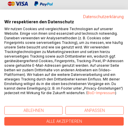
Datenschutzerklärung
Wir respektieren den Datenschutz
Wir nutzen Cookies und vergleichbare Technologien auf unserer
Website. Einige von ihnen sind essenziell und technisch notwendig.
BESCHREIBUNG
Daneben verwenden wir Analysemethoden (z. B. Cookies oder
Fingerprints sowie serverseitiges Tracking), um zu messen, wie häufig
unsere Seite besucht und wie sie genutzt wird. Wir verwenden
Viele von uns haben sicherlich schon mal versucht, eine
Trackingtechnologien zu Marketingzwecken und setzen hierzu
serverseitiges Tracking sowie auch Drittanbieter ein, wodurch ggf.
kurze Geschichte aufzuschreiben oder zu dichten. Doch
geräteübergreifend Cookies, Fingerprints, Tracking-Pixel, IP-Adressen
solche Werke zu veröffentlichen ist nicht einfach. Dafür
sowie gehashte E-Mail-Adressen genutzt werden. Auf unserer Seite
muss schon eine Sammlung solcher Werke her, um damit
betten wir zudem Drittinhalte von anderen Anbietern ein (Video-
Plattformen). Wir haben auf die weitere Datenverarbeitung und ein
wenigstens ein dünnes Buch zu füllen.
etwaiges Tracking durch den Drittanbieter keinen Einfluss. Mit deiner
Mit Hilfe eines einfachen Gedichts, wenn es gut und
Einstellung willigst du in die oben beschriebenen Vorgänge ein. Du
kunstvoll verfasst ist, kann man seine Gefühle viel besser
kannst deine Einwilligung (z. B. im Footer unter „Privacy-Einstellungen“)
jederzeit mit Wirkung für die Zukunft widerrufen. (
BoD-Impressum
)
und ergreifender ausdrücken, als mit tausend Worten. Bei
richtiger Formulierung und Wortwahl können ein paar
wenige Verse das Herz berühren, uns zum Nachdenken
ABLEHNEN
ANPASSEN
und sogar zum Weinen bringen.
ALLE AKZEPTIEREN
So habe auch ich versucht, ein wenig zu dichten und ein