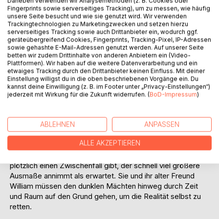
Daneben verwenden wir Analysemethoden (z. B. Cookies oder
Fingerprints sowie serverseitiges Tracking), um zu messen, wie häufig
Auf die Merkliste
unsere Seite besucht und wie sie genutzt wird. Wir verwenden
Titel bewerten
Trackingtechnologien zu Marketingzwecken und setzen hierzu
serverseitiges Tracking sowie auch Drittanbieter ein, wodurch ggf.
geräteübergreifend Cookies, Fingerprints, Tracking-Pixel, IP-Adressen
sowie gehashte E-Mail-Adressen genutzt werden. Auf unserer Seite
betten wir zudem Drittinhalte von anderen Anbietern ein (Video-
Plattformen). Wir haben auf die weitere Datenverarbeitung und ein
etwaiges Tracking durch den Drittanbieter keinen Einfluss. Mit deiner
Einstellung willigst du in die oben beschriebenen Vorgänge ein. Du
kannst deine Einwilligung (z. B. im Footer unter „Privacy-Einstellungen“)
jederzeit mit Wirkung für die Zukunft widerrufen. (
BoD-Impressum
)
BESCHREIBUNG
Seit vielen Jahrhunderten herrscht ein scheinbar ewig
ABLEHNEN
ANPASSEN
anhaltender Frieden in der Hauptstadt der Zeitreisenden.
ALLE AKZEPTIEREN
Alles scheint in bester Ordnung zu sein, bis es auf einer
gewöhnlichen Mission der Weltenwächterin Victoria
plötzlich einen Zwischenfall gibt, der schnell viel größere
Ausmaße annimmt als erwartet. Sie und ihr alter Freund
William müssen den dunklen Mächten hinweg durch Zeit
und Raum auf den Grund gehen, um die Realität selbst zu
retten.