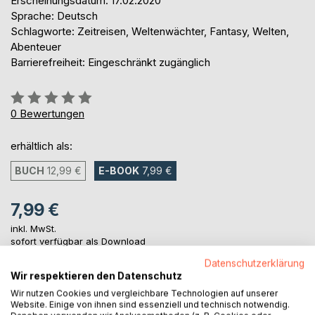
Erscheinungsdatum: 17.02.2020
Sprache: Deutsch
Schlagworte: Zeitreisen, Weltenwächter, Fantasy, Welten,
Abenteuer
Barrierefreiheit: Eingeschränkt zugänglich
Bewertung::
0%
0
Bewertungen
erhältlich als:
BUCH
12,99 €
E-BOOK
7,99 €
7,99 €
inkl. MwSt.
sofort verfügbar als Download
Datenschutzerklärung
Wir respektieren den Datenschutz
IN DEN WARENKORB
Wir nutzen Cookies und vergleichbare Technologien auf unserer
Website. Einige von ihnen sind essenziell und technisch notwendig.