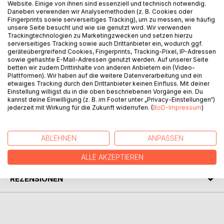
Website. Einige von ihnen sind essenziell und technisch notwendig.
Daneben verwenden wir Analysemethoden (z. B. Cookies oder
Fingerprints sowie serverseitiges Tracking), um zu messen, wie häufig
unsere Seite besucht und wie sie genutzt wird. Wir verwenden
Trackingtechnologien zu Marketingzwecken und setzen hierzu
BESCHREIBUNG
serverseitiges Tracking sowie auch Drittanbieter ein, wodurch ggf.
geräteübergreifend Cookies, Fingerprints, Tracking-Pixel, IP-Adressen
sowie gehashte E-Mail-Adressen genutzt werden. Auf unserer Seite
Gartentipps vom Fachmann für Liebhaber mediterraner
betten wir zudem Drittinhalte von anderen Anbietern ein (Video-
Gärten vermischt mit Pflanzenportraits und Rezepten
Plattformen). Wir haben auf die weitere Datenverarbeitung und ein
etwaiges Tracking durch den Drittanbieter keinen Einfluss. Mit deiner
typischer Pflanzen Portugals. All diese Kenntnisse wurden
Einstellung willigst du in die oben beschriebenen Vorgänge ein. Du
selbst gewonnen in Portugal.
kannst deine Einwilligung (z. B. im Footer unter „Privacy-Einstellungen“)
jederzeit mit Wirkung für die Zukunft widerrufen. (
BoD-Impressum
)
AUTOR/IN
ABLEHNEN
ANPASSEN
PRESSESTIMMEN
ALLE AKZEPTIEREN
REZENSIONEN