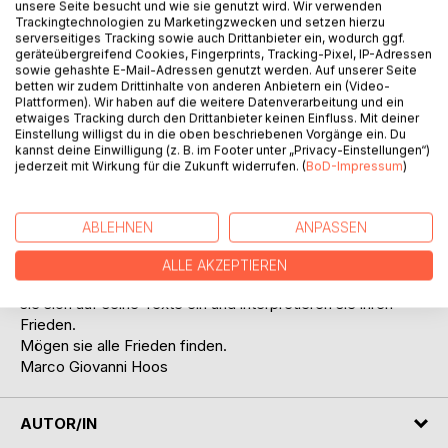
unsere Seite besucht und wie sie genutzt wird. Wir verwenden
Trackingtechnologien zu Marketingzwecken und setzen hierzu
BESCHREIBUNG
serverseitiges Tracking sowie auch Drittanbieter ein, wodurch ggf.
geräteübergreifend Cookies, Fingerprints, Tracking-Pixel, IP-Adressen
sowie gehashte E-Mail-Adressen genutzt werden. Auf unserer Seite
betten wir zudem Drittinhalte von anderen Anbietern ein (Video-
Nach seinem Duett Die Klänge erscheint nun noch
Plattformen). Wir haben auf die weitere Datenverarbeitung und ein
tiefgründiger und persönlicher das erste Werk aus seiner
etwaiges Tracking durch den Drittanbieter keinen Einfluss. Mit deiner
Einstellung willigst du in die oben beschriebenen Vorgänge ein. Du
neuen Poesie Trilogie Mutter Erde.
kannst deine Einwilligung (z. B. im Footer unter „Privacy-Einstellungen“)
Das erste Werk nennt sich ganz schlicht
jederzeit mit Wirkung für die Zukunft widerrufen. (
BoD-Impressum
)
Die Welt in Frieden
In diesem Band vereint Marco Giovanni Hoos seine
Leidenschaft zu Gedichten und Zitaten.
ABLEHNEN
ANPASSEN
Wird unsere Welt den Frieden finden den sie verdient oder
hat sie ihn bereits mit unserer Hilfe erfahren dürfen?
ALLE AKZEPTIEREN
Es ist wie immer alles eine Sache der Perspektive, lassen
sie sich auf seine Texte ein und interpretieren sie ihren
Frieden.
Mögen sie alle Frieden finden.
Marco Giovanni Hoos
AUTOR/IN