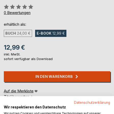
Bewertung::
0%
0
Bewertungen
erhältlich als:
BUCH
24,00 €
E-BOOK
12,99 €
12,99 €
inkl. MwSt.
sofort verfügbar als Download
IN DEN WARENKORB
Auf die Merkliste
Titel bewerten
Datenschutzerklärung
Wir respektieren den Datenschutz
Wir nutzen Cookies und vergleichbare Technologien auf unserer