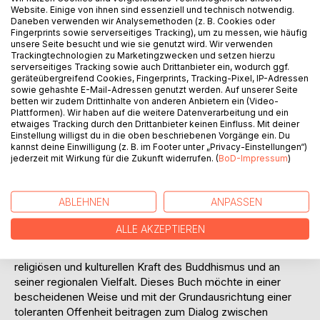
Website. Einige von ihnen sind essenziell und technisch notwendig.
Daneben verwenden wir Analysemethoden (z. B. Cookies oder
Fingerprints sowie serverseitiges Tracking), um zu messen, wie häufig
unsere Seite besucht und wie sie genutzt wird. Wir verwenden
Trackingtechnologien zu Marketingzwecken und setzen hierzu
BESCHREIBUNG
serverseitiges Tracking sowie auch Drittanbieter ein, wodurch ggf.
geräteübergreifend Cookies, Fingerprints, Tracking-Pixel, IP-Adressen
sowie gehashte E-Mail-Adressen genutzt werden. Auf unserer Seite
Der Buddhismus ist eine der großen Weltreligionen. Doch
betten wir zudem Drittinhalte von anderen Anbietern ein (Video-
Plattformen). Wir haben auf die weitere Datenverarbeitung und ein
er zeigt sich in großer Vielfalt und in unterschiedlichen
etwaiges Tracking durch den Drittanbieter keinen Einfluss. Mit deiner
Schulen und Ausrichtungen. Dieser Band zeigt die
Einstellung willigst du in die oben beschriebenen Vorgänge ein. Du
wichtigsten Länder und Orte des Buddhismus in Asien. Er
kannst deine Einwilligung (z. B. im Footer unter „Privacy-Einstellungen“)
jederzeit mit Wirkung für die Zukunft widerrufen. (
BoD-Impressum
)
beschreibt in markanten Bildern und in informativen und
leicht verständlichen Texten das Land, in dem der Buddha
lebte, dazu die wichtigsten buddhistischen Stätten in Süd-,
ABLEHNEN
ANPASSEN
Südost- und Ostasien und im tibetischen Raum, also den
Ländern des Theravada, des Mahayana und des Vajrayana.
ALLE AKZEPTIEREN
Somit wird der Buddhismus und seine Lehre durch eine
Topografie erschlossen, die teilhaben lässt an der
religiösen und kulturellen Kraft des Buddhismus und an
seiner regionalen Vielfalt. Dieses Buch möchte in einer
bescheidenen Weise und mit der Grundausrichtung einer
toleranten Offenheit beitragen zum Dialog zwischen