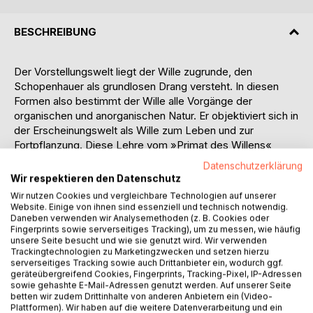
BESCHREIBUNG
Der Vorstellungswelt liegt der Wille zugrunde, den
Schopenhauer als grundlosen Drang versteht. In diesen
Formen also bestimmt der Wille alle Vorgänge der
organischen und anorganischen Natur. Er objektiviert sich in
der Erscheinungswelt als Wille zum Leben und zur
Fortpflanzung. Diese Lehre vom »Primat des Willens«
bildet die zentrale Idee der Schopenhauerschen
Datenschutzerklärung
Philosophie, sie hatte weitreichenden Einfluß und
Wir respektieren den Datenschutz
begründet die Aktualität von Schopenhauers Werk. Doch
Wir nutzen Cookies und vergleichbare Technologien auf unserer
die Welt ist nicht nur Wille, sondern erscheint auch als
Website. Einige von ihnen sind essenziell und technisch notwendig.
Vorstellung. Sie ist die durch Raum und Zeit sowie
Daneben verwenden wir Analysemethoden (z. B. Cookies oder
Fingerprints sowie serverseitiges Tracking), um zu messen, wie häufig
Kausalität, die den a priori gegebenen Erkenntnismodus
unsere Seite besucht und wie sie genutzt wird. Wir verwenden
von uns Verstandeswesen bilden, individuierte und
Trackingtechnologien zu Marketingzwecken und setzen hierzu
verknüpfte Erscheinung des einen Willens. »Die Welt ist
serverseitiges Tracking sowie auch Drittanbieter ein, wodurch ggf.
geräteübergreifend Cookies, Fingerprints, Tracking-Pixel, IP-Adressen
meine Vorstellung« ist der erste Hauptsatz seiner
sowie gehashte E-Mail-Adressen genutzt werden. Auf unserer Seite
Philosophie. Was uns als Welt erscheint, ist nur für uns,
betten wir zudem Drittinhalte von anderen Anbietern ein (Video-
nicht an sich. Es gibt für Schopenhauer nichts
Plattformen). Wir haben auf die weitere Datenverarbeitung und ein