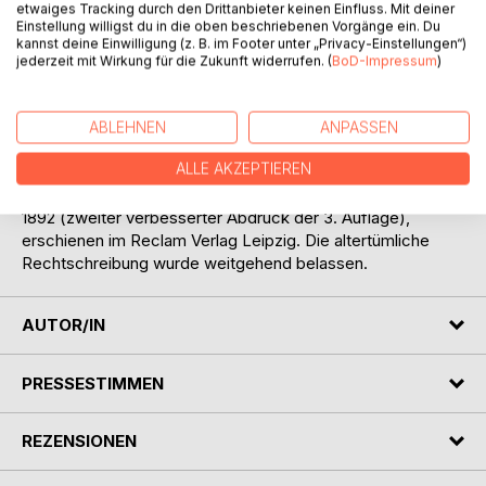
etwaiges Tracking durch den Drittanbieter keinen Einfluss. Mit deiner
Beobachtetes ohne Beobachter, kein Objekt ohne ein
Einstellung willigst du in die oben beschriebenen Vorgänge ein. Du
Subjekt. Die Welt, als Vorstellung betrachtet, zerfällt in
kannst deine Einwilligung (z. B. im Footer unter „Privacy-Einstellungen“)
Subjekte und Objekte, die sowohl untrennbar als auch
jederzeit mit Wirkung für die Zukunft widerrufen. (
BoD-Impressum
)
radikal voneinander verschieden, jedoch letzten Endes
beide nur Erscheinungen des Willens sind. Dieser ist nach
Schopenhauer das Wesen der Welt, das sich, in Subjekt
ABLEHNEN
ANPASSEN
und Objekt erscheinend, gleichsam selbst betrachtet.
ALLE AKZEPTIEREN
Der Text des vorliegenden Neusatzes folgt der Auflage
1892 (zweiter verbesserter Abdruck der 3. Auflage),
erschienen im Reclam Verlag Leipzig. Die altertümliche
Rechtschreibung wurde weitgehend belassen.
AUTOR/IN
PRESSESTIMMEN
REZENSIONEN