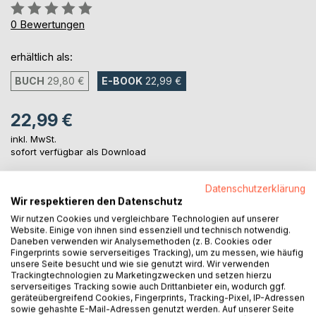
Bewertung::
0%
0
Bewertungen
erhältlich als:
BUCH
29,80 €
E-BOOK
22,99 €
22,99 €
inkl. MwSt.
sofort verfügbar als Download
Datenschutzerklärung
IN DEN WARENKORB
Wir respektieren den Datenschutz
Wir nutzen Cookies und vergleichbare Technologien auf unserer
Website. Einige von ihnen sind essenziell und technisch notwendig.
Auf die Merkliste
Daneben verwenden wir Analysemethoden (z. B. Cookies oder
Fingerprints sowie serverseitiges Tracking), um zu messen, wie häufig
Titel bewerten
unsere Seite besucht und wie sie genutzt wird. Wir verwenden
Trackingtechnologien zu Marketingzwecken und setzen hierzu
serverseitiges Tracking sowie auch Drittanbieter ein, wodurch ggf.
geräteübergreifend Cookies, Fingerprints, Tracking-Pixel, IP-Adressen
sowie gehashte E-Mail-Adressen genutzt werden. Auf unserer Seite