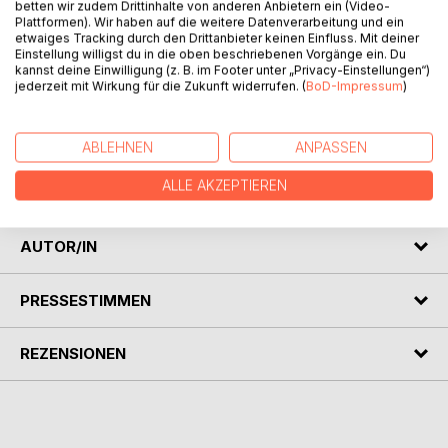
betten wir zudem Drittinhalte von anderen Anbietern ein (Video-
Plattformen). Wir haben auf die weitere Datenverarbeitung und ein
etwaiges Tracking durch den Drittanbieter keinen Einfluss. Mit deiner
Einstellung willigst du in die oben beschriebenen Vorgänge ein. Du
BESCHREIBUNG
kannst deine Einwilligung (z. B. im Footer unter „Privacy-Einstellungen“)
jederzeit mit Wirkung für die Zukunft widerrufen. (
BoD-Impressum
)
Was alles geschieht,
wenn wir unser Leben bejahen wollen.
ABLEHNEN
ANPASSEN
Ein leichtes, aber ernstes Buch
ALLE AKZEPTIEREN
über die Frage nach dem Sinn des Lebens.
AUTOR/IN
PRESSESTIMMEN
REZENSIONEN