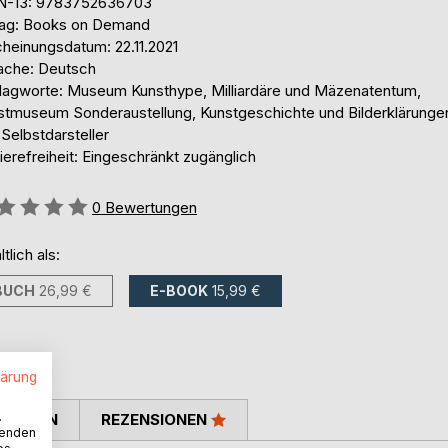
N-13: 9783752636703
lag: Books on Demand
cheinungsdatum: 22.11.2021
ache: Deutsch
lagworte: Museum Kunsthype, Milliardäre und Mäzenatentum,
stmuseum Sonderaustellung, Kunstgeschichte und Bilderklärungen
Selbstdarsteller
ierefreiheit: Eingeschränkt zugänglich
ertung::
0
Bewertungen
ltlich als:
BUCH
26,99 €
E-BOOK
15,99 €
lärung
.
TIMMEN
REZENSIONEN
wenden