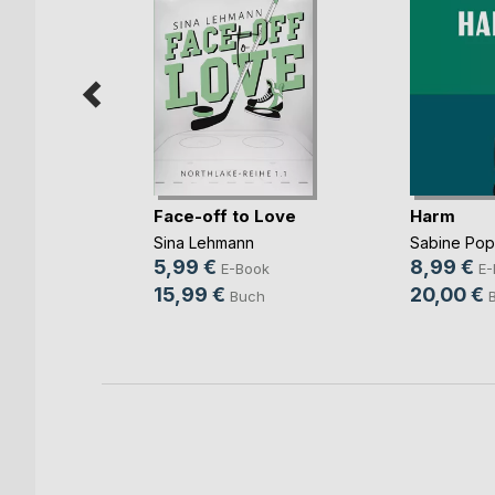
mme im
Face-off to Love
Harm
Sina Lehmann
Sabine Po
ok
5,99 €
8,99 €
E-Book
E-
h
15,99 €
20,00 €
Buch