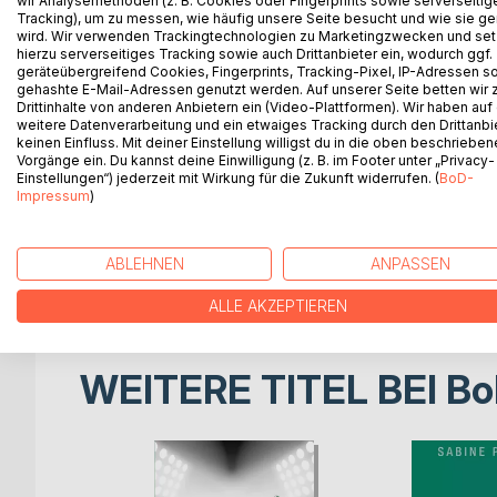
wir Analysemethoden (z. B. Cookies oder Fingerprints sowie serverseitig
Tracking), um zu messen, wie häufig unsere Seite besucht und wie sie ge
Ein Roman aus der Welt der schönen Künste.
wird. Wir verwenden Trackingtechnologien zu Marketingzwecken und se
hierzu serverseitiges Tracking sowie auch Drittanbieter ein, wodurch ggf.
Das städtische Kunstmuseum sucht Guides für ein
geräteübergreifend Cookies, Fingerprints, Tracking-Pixel, IP-Adressen s
gehashte E-Mail-Adressen genutzt werden. Auf unserer Seite betten wir
Literaturwissenschaftler, arbeits- und geldlos, sie
Drittinhalte von anderen Anbietern ein (Video-Plattformen). Wir haben auf
auf eine feste Anstellung.
weitere Datenverarbeitung und ein etwaiges Tracking durch den Drittanbi
keinen Einfluss. Mit deiner Einstellung willigst du in die oben beschriebe
Vorgänge ein. Du kannst deine Einwilligung (z. B. im Footer unter „Privacy-
Im Museum-Mikrokosmos ist man von der absolute
Einstellungen“) jederzeit mit Wirkung für die Zukunft widerrufen. (
BoD-
Kunst vereint Liebe und Hass, Eros und Eifersucht,
Impressum
)
Allein Kunst ist wichtig, Geld ist wichtiger und hin
und Einfluss gekämpft. Vom Hype der Blockbuster-A
ABLEHNEN
ANPASSEN
wankelmütige Gunst der Geldgeber und Mäzene.
ALLE AKZEPTIEREN
WEITERE TITEL BEI
Bo