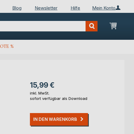
Blog
Newsletter
Hilfe
Mein Konto
Mein Wa
OTE %
15,99 €
inkl. MwSt.
sofort verfügbar als Download
IN DEN WARENKORB