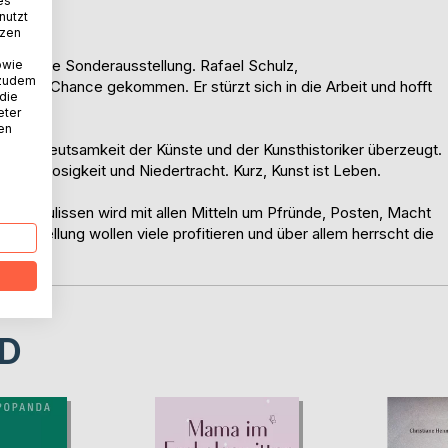
es
nutzt
tzen
e grosse Sonderausstellung. Rafael Schulz,
owie
 zudem
ht seine Chance gekommen. Er stürzt sich in die Arbeit und hofft
 die
eter
nen
n Bedeutsamkeit der Künste und der Kunsthistoriker überzeugt.
 Selbstlosigkeit und Niedertracht. Kurz, Kunst ist Leben.
ter den Kulissen wird mit allen Mitteln um Pfründe, Posten, Macht
usstellung wollen viele profitieren und über allem herrscht die
D