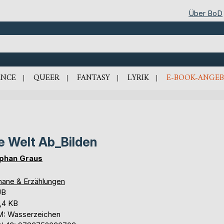
Über BoD
NCE
QUEER
FANTASY
LYRIK
E-BOOK-ANGEB
e Welt Ab_Bilden
phan Graus
ane & Erzählungen
UB
,4 KB
: Wasserzeichen