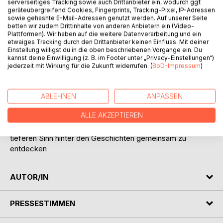
serverseitiges Tracking sowie auch Drittanbieter ein, wodurch ggf.
geräteübergreifend Cookies, Fingerprints, Tracking-Pixel, IP-Adressen
sowie gehashte E-Mail-Adressen genutzt werden. Auf unserer Seite
betten wir zudem Drittinhalte von anderen Anbietern ein (Video-
Plattformen). Wir haben auf die weitere Datenverarbeitung und ein
etwaiges Tracking durch den Drittanbieter keinen Einfluss. Mit deiner
Einstellung willigst du in die oben beschriebenen Vorgänge ein. Du
BESCHREIBUNG
kannst deine Einwilligung (z. B. im Footer unter „Privacy-Einstellungen“)
jederzeit mit Wirkung für die Zukunft widerrufen. (
BoD-Impressum
)
Mit viel Liebe wurde diese Sammlung der schönsten
Weisheitsgeschichten zusammengetragen. Diese
ABLEHNEN
ANPASSEN
Sammlung von über 60 Geschichten verspricht
ALLE AKZEPTIEREN
Unterhaltung, Hilfe und Ratgeber im Alltag. Sie sind auch für
Kinder pädagogisch sehr wertvoll und es macht Spaß den
tieferen Sinn hinter den Geschichten gemeinsam zu
entdecken
AUTOR/IN
PRESSESTIMMEN