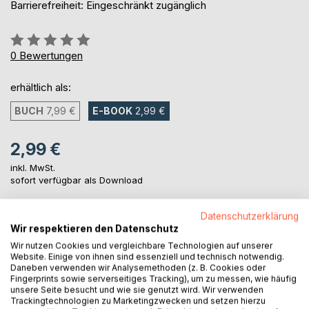
Barrierefreiheit: Eingeschränkt zugänglich
Bewertung::
0%
0
Bewertungen
erhältlich als:
BUCH
7,99 €
E-BOOK
2,99 €
2,99 €
inkl. MwSt.
sofort verfügbar als Download
Datenschutzerklärung
IN DEN WARENKORB
Wir respektieren den Datenschutz
Wir nutzen Cookies und vergleichbare Technologien auf unserer
Website. Einige von ihnen sind essenziell und technisch notwendig.
Auf die Merkliste
Daneben verwenden wir Analysemethoden (z. B. Cookies oder
Fingerprints sowie serverseitiges Tracking), um zu messen, wie häufig
Titel bewerten
unsere Seite besucht und wie sie genutzt wird. Wir verwenden
Trackingtechnologien zu Marketingzwecken und setzen hierzu