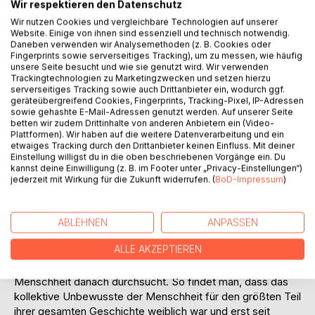
Titel bewerten
Wir respektieren den Datenschutz
Wir nutzen Cookies und vergleichbare Technologien auf unserer
Website. Einige von ihnen sind essenziell und technisch notwendig.
Daneben verwenden wir Analysemethoden (z. B. Cookies oder
Fingerprints sowie serverseitiges Tracking), um zu messen, wie häufig
unsere Seite besucht und wie sie genutzt wird. Wir verwenden
Trackingtechnologien zu Marketingzwecken und setzen hierzu
serverseitiges Tracking sowie auch Drittanbieter ein, wodurch ggf.
geräteübergreifend Cookies, Fingerprints, Tracking-Pixel, IP-Adressen
BESCHREIBUNG
sowie gehashte E-Mail-Adressen genutzt werden. Auf unserer Seite
betten wir zudem Drittinhalte von anderen Anbietern ein (Video-
Plattformen). Wir haben auf die weitere Datenverarbeitung und ein
etwaiges Tracking durch den Drittanbieter keinen Einfluss. Mit deiner
Der Dritte Weltkrieg findet nicht statt! Große umfassende
Einstellung willigst du in die oben beschriebenen Vorgänge ein. Du
Kriege sind unwahrscheinlich geworden. Das liegt daran,
kannst deine Einwilligung (z. B. im Footer unter „Privacy-Einstellungen“)
dass das kollektive Unbewusste der Welt weiblich wird.
jederzeit mit Wirkung für die Zukunft widerrufen. (
BoD-Impressum
)
Dieser Vorgang hat bereits begonnen. Wenn er beendet ist,
wird es keine herkömmlichen Kriege mehr geben. Diese
Änderung des kollektiven Unbewussten können wir
ABLEHNEN
ANPASSEN
beobachten, aber nicht beeinflussen. Es gab solche
ALLE AKZEPTIEREN
Änderungen des kollektiven Unbewussten schon früher.
Man kann sie entdecken, wenn man die Geschichte der
Menschheit danach durchsucht. So findet man, dass das
kollektive Unbewusste der Menschheit für den größten Teil
ihrer gesamten Geschichte weiblich war und erst seit