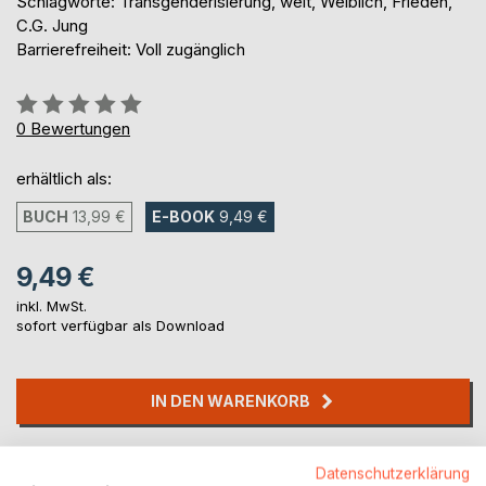
Schlagworte: Transgenderisierung, welt, Weiblich, Frieden,
C.G. Jung
Barrierefreiheit: Voll zugänglich
Bewertung::
0%
0
Bewertungen
erhältlich als:
BUCH
13,99 €
E-BOOK
9,49 €
9,49 €
inkl. MwSt.
sofort verfügbar als Download
IN DEN WARENKORB
Auf die Merkliste
Datenschutzerklärung