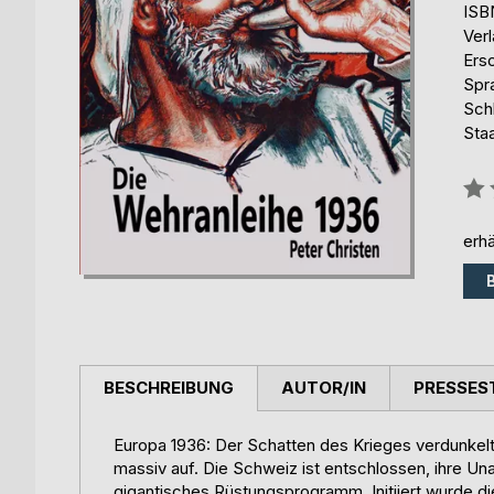
ISB
Ver
Ers
Spr
Sch
Sta
Bew
0%
erhä
BESCHREIBUNG
AUTOR/IN
PRESSES
Europa 1936: Der Schatten des Krieges verdunkelt 
massiv auf. Die Schweiz ist entschlossen, ihre Una
gigantisches Rüstungsprogramm. Initiiert wurde 