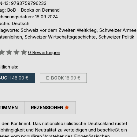
N-13: 9783759796233
lag: BoD - Books on Demand
cheinungsdatum: 18.09.2024
ache: Deutsch
lagworte: Schweiz vor dem Zweiten Weltkrieg, Schweizer Armee
atsanleihen, Schweizer Wirtschaftsgeschichte, Schweizer Politik
ertung::
0
Bewertungen
ltlich als:
BUCH
48,00 €
E-BOOK
18,99 €
TIMMEN
REZENSIONEN
den Kontinent. Das nationalsozialistische Deutschland rüstet
bhängigkeit und Neutralität zu verteidigen und beschließt ein
dieses vom populären Vorsteher des Eidgenössischen