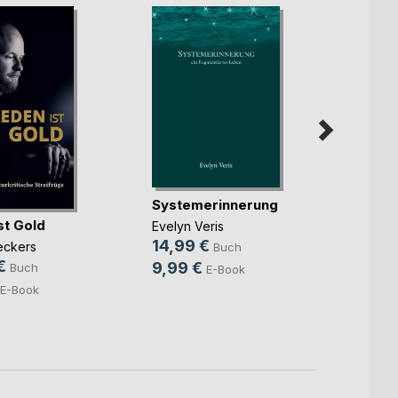
Systemerinnerung
st Gold
Anna 
Evelyn Veris
14,99 €
eckers
Buch
Martin
€
9,99 €
24,9
Buch
E-Book
13,9
E-Book