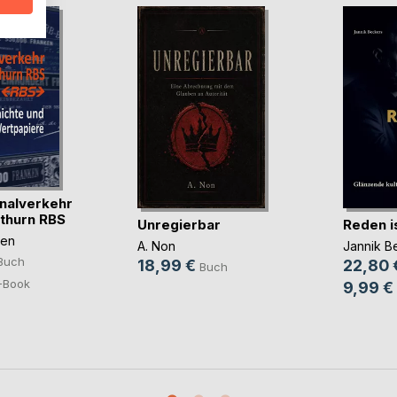
nalverkehr
thurn RBS
Unregierbar
Reden i
ten
A. Non
Jannik B
Buch
18,99 €
22,80 
Buch
-Book
9,99 €