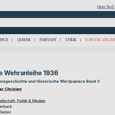
Über BoD
NCE
QUEER
FANTASY
LYRIK
E-BOOK-ANGEB
e Wehranleihe 1936
anzgeschichte und Historische Wertpapiere Band 3
er Christen
llschaft, Politik & Medien
erback
 Seiten