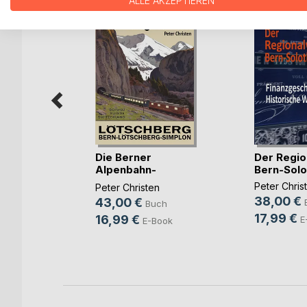
ALLE AKZEPTIEREN
Die Berner
Der Regio
gt über
Alpenbahn-
Bern-Solo
Gesellschaft (...)
Peter Chris
enkel
Peter Christen
38,00 €
43,00 €
ch
Buch
17,99 €
16,99 €
E
ok
E-Book