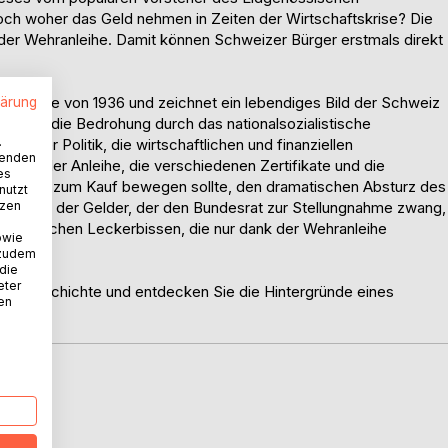
och woher das Geld nehmen in Zeiten der Wirtschaftskrise? Die
 der Wehranleihe. Damit können Schweizer Bürger erstmals direkt
hranleihe von 1936 und zeichnet ein lebendiges Bild der Schweiz
lärung
r über: die Bedrohung durch das nationalsozialistische
.
eizer Politik, die wirtschaftlichen und finanziellen
wenden
etails der Anleihe, die verschiedenen Zertifikate und die
es
lkerung zum Kauf bewegen sollte, den dramatischen Absturz des
nutzt
tzen
endung der Gelder, der den Bundesrat zur Stellungnahme zwang,
telistischen Leckerbissen, die nur dank der Wehranleihe
owie
.
 zudem
 die
eter
zer Geschichte und entdecken Sie die Hintergründe eines
nen
D