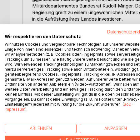
Militärdepartementes Bundesrat Rudolf Minger. D
Regierung greift zu einem ungewöhnlichen Mittel:
in die Aufrüstung ihres Landes investieren.
Dieses Buch enthüllt die Geschichte hinter der We
Datenschutzerk
Wir respektieren den Datenschutz
in den turbulenten 1930er Jahren. Erfahren Sie meh
Wir nutzen Cookies und vergleichbare Technologien auf unserer Website
Deutschland und die Herausforderungen für die Schw
Einige von ihnen sind essenziell und technisch notwendig. Daneben ver
Schwierigkeiten, die zur Wehranleihe führten, die D
wir Analysemethoden (z. B. Cookies oder Fingerprints sowie serverseitig
beispiellose Propaganda-Kampagne, die die Bevö
Tracking), um zu messen, wie häufig unsere Seite besucht und wie sie ge
wird. Wir verwenden Trackingtechnologien zu Marketingzwecken und se
Schweizer Frankens und den Skandal um die Verw
hierzu serverseitiges Tracking sowie auch Drittanbieter ein, wodurch ggf.
sowie die faszinierenden numismatischen und phila
geräteübergreifend Cookies, Fingerprints, Tracking-Pixel, IP-Adressen s
entstanden sind und Sammler bis heute begeistern
gehashte E-Mail-Adressen genutzt werden. Auf unserer Seite betten wir
Drittinhalte von anderen Anbietern ein (Video-Plattformen). Wir haben auf
weitere Datenverarbeitung und ein etwaiges Tracking durch den Drittanbi
Tauchen Sie ein in ein spannendes Kapitel Schwei
keinen Einfluss. Mit deiner Einstellung willigst du in die oben beschriebe
außergewöhnlichen Finanzinstruments!
Vorgänge ein. Du kannst deine Einwilligung (z. B. im Footer unter „Privacy-
Einstellungen“) jederzeit mit Wirkung für die Zukunft widerrufen. (
BoD-
Impressum
)
WEITERE TITEL BEI
Bo
ABLEHNEN
ANPASSEN