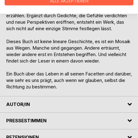
ALLE AKZEPTIEREN
entstehen Texte, die von Wendepunkten, inneren Kämpfen,
leisen Hoffnungen und unerwarteten Begegnungen
erzählen. Ergänzt durch Gedichte, die Gefühle verdichten
und neue Perspektiven eröffnen, entsteht ein Werk, das
sich nicht auf eine einzige Stimme festlegen lässt.
Dieses Buch ist keine lineare Geschichte, es ist ein Mosaik
aus Wegen. Manche sind gegangen. Andere erträumt,
wieder andere erst im Entstehen begriffen. Und vielleicht
findet sich der Leser in einem davon wieder.
Ein Buch über das Leben in all seinen Facetten und darüber,
wie sehr es uns prägt, auch wenn wir glauben, selbst die
Richtung zu bestimmen.
AUTOR/IN
PRESSESTIMMEN
REZENSIONEN