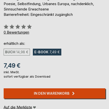
Poesie, Selbstfindung, Urbanes Europa, nachdenklich,
Sinnsuchende Erwachsene
Barrierefreiheit: Eingeschränkt zugänglich
Bewertung::
0%
0
Bewertungen
erhältlich als:
BUCH
14,98 €
E-BOOK
7,49 €
7,49 €
inkl. MwSt.
sofort verfügbar als Download
IN DEN WARENKORB
Auf die Merkliste