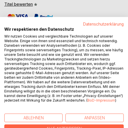
Titel bewerten
Datenschutzerklärung
Wir respektieren den Datenschutz
Wir nutzen Cookies und vergleichbare Technologien auf unserer
Website. Einige von ihnen sind essenziell und technisch notwendig.
Daneben verwenden wir Analysemethoden (z. B. Cookies oder
BESCHREIBUNG
Fingerprints sowie serverseitiges Tracking), um zu messen, wie häufig
unsere Seite besucht und wie sie genutzt wird. Wir verwenden
Trackingtechnologien zu Marketingzwecken und setzen hierzu
serverseitiges Tracking sowie auch Drittanbieter ein, wodurch ggf.
Manchmal sind es nicht wir, die Entscheidungen treffen
geräteübergreifend Cookies, Fingerprints, Tracking-Pixel, IP-Adressen
sondern die Wege, die uns formen, prägen und schließlich
sowie gehashte E-Mail-Adressen genutzt werden. Auf unserer Seite
bestimmen, wer wir werden.
betten wir zudem Drittinhalte von anderen Anbietern ein (Video-
Plattformen). Wir haben auf die weitere Datenverarbeitung und ein
etwaiges Tracking durch den Drittanbieter keinen Einfluss. Mit deiner
Die Wege, die uns wählen ist eine vielschichtige Sammlung
Einstellung willigst du in die oben beschriebenen Vorgänge ein. Du
aus autobiografischen Erzählungen, literarischen
kannst deine Einwilligung (z. B. im Footer unter „Privacy-Einstellungen“)
Geschichten und poetischen Momentenaufnahmen.
jederzeit mit Wirkung für die Zukunft widerrufen. (
BoD-Impressum
)
Persönliche Erfahrungen treffen hier auf fiktive
Begebenheiten, Erinnerungen verweben sich mit
ABLEHNEN
ANPASSEN
Gedanken, die über das eigene Leben hinausreichen.
Zwischen Nähe und Distanz, Wahrheit und Vorstellungskraft