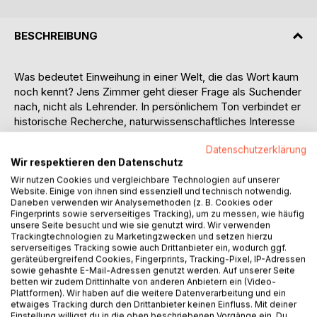
BESCHREIBUNG
Was bedeutet Einweihung in einer Welt, die das Wort kaum
noch kennt? Jens Zimmer geht dieser Frage als Suchender
nach, nicht als Lehrender. In persönlichem Ton verbindet er
historische Recherche, naturwissenschaftliches Interesse
und spirituelle Offenheit zu einem Bericht über jene Wege,
Datenschutzerklärung
auf denen sich Menschen seit Jahrtausenden einer
Wir respektieren den Datenschutz
geistigen Wirklichkeit zu nähern versuchen.
Wir nutzen Cookies und vergleichbare Technologien auf unserer
Website. Einige von ihnen sind essenziell und technisch notwendig.
Der Streifzug führt durch bekannte und weniger bekannte
Daneben verwenden wir Analysemethoden (z. B. Cookies oder
Strömungen: Freimaurer und Rosenkreuzer, Theosophen
Fingerprints sowie serverseitiges Tracking), um zu messen, wie häufig
und Anthroposophen, die Mysterienschulen der Antike und
unsere Seite besucht und wie sie genutzt wird. Wir verwenden
Trackingtechnologien zu Marketingzwecken und setzen hierzu
die hermetische Tradition. Ein persönlicher Teil schildert
serverseitiges Tracking sowie auch Drittanbieter ein, wodurch ggf.
den Weg des Autors vom kindlichen Glauben über
geräteübergreifend Cookies, Fingerprints, Tracking-Pixel, IP-Adressen
naturwissenschaftliche Ausbildung und Sonnenphysik bis
sowie gehashte E-Mail-Adressen genutzt werden. Auf unserer Seite
betten wir zudem Drittinhalte von anderen Anbietern ein (Video-
zur geistigen Suche und schliesslich zu Rudolf Steiner,
Plattformen). Wir haben auf die weitere Datenverarbeitung und ein
dessen Bild der geistigen Hierarchien das Herzstück des
etwaiges Tracking durch den Drittanbieter keinen Einfluss. Mit deiner
Buches bildet.
Einstellung willigst du in die oben beschriebenen Vorgänge ein. Du