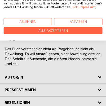
kannst deine Einwilligung (z. B. im Footer unter „Privacy-Einstellungen“)
jederzeit mit Wirkung für die Zukunft widerrufen. (
BoD-Impressum
)
Was diese Schrift auszeichnet, ist die Bereitschaft,
problematische Themen klar einzuordnen statt zu
verschweigen. Antisemitische Fälschungen, völkisch-
ABLEHNEN
ANPASSEN
okkulte Strömungen und moderne
Verschwörungserzählungen werden in ihren historischen
ALLE AKZEPTIEREN
Kontext gestellt und gegen ideologische Vereinnahmung
abgegrenzt.
Das Buch versteht sich nicht als Ratgeber und nicht als
Einweihung. Es will Anstoß geben, nicht Anweisung erteilen.
Eine Schrift für Suchende, die zuhören können, bevor sie
urteilen.
AUTOR/IN
PRESSESTIMMEN
REZENSIONEN