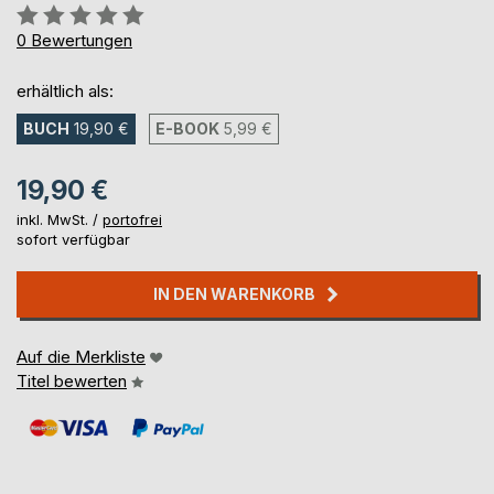
Bewertung::
0%
0
Bewertungen
erhältlich als:
BUCH
19,90 €
E-BOOK
5,99 €
19,90 €
inkl. MwSt. /
portofrei
sofort verfügbar
IN DEN WARENKORB
Auf die Merkliste
Titel bewerten