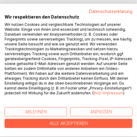
BESCHREIBUNG
Datenschutzerklärung
Wir respektieren den Datenschutz
Der Opernsänger Ulf Vogel-Kraus, aus Herne in Nordrhein-
Wir nutzen Cookies und vergleichbare Technologien auf unserer
Website. Einige von ihnen sind essenziell und technisch notwendig.
Westfalen stammend, unterschreibt im Jahr 1960 einen
Daneben verwenden wir Analysemethoden (z. B. Cookies oder
Zweijahresvertrag an einem der führenden Theater in der
Fingerprints sowie serverseitiges Tracking), um zu messen, wie häufig
DDR.
unsere Seite besucht und wie sie genutzt wird. Wir verwenden
Trackingtechnologien zu Marketingzwecken und setzen hierzu
Am 13. August 1961 überrascht ihn, wie viele andere, der
serverseitiges Tracking sowie auch Drittanbieter ein, wodurch ggf.
Mauerbau. Die DDR-Behörden lassen ihn nach Ablauf
geräteübergreifend Cookies, Fingerprints, Tracking-Pixel, IP-Adressen
seines Vertrages zum August 1962 nicht wieder in seine
sowie gehashte E-Mail-Adressen genutzt werden. Auf unserer Seite
Heimat nach Westdeutschland zurück.
betten wir zudem Drittinhalte von anderen Anbietern ein (Video-
Plattformen). Wir haben auf die weitere Datenverarbeitung und ein
In seiner Ausweglosigkeit beschließt er, mit seiner Frau in
etwaiges Tracking durch den Drittanbieter keinen Einfluss. Mit deiner
einem Faltboot die Flucht über die Ostsee zu wagen.
Einstellung willigst du in die oben beschriebenen Vorgänge ein. Du
Der Generalmusikdirektor des Hauses, der wegen eines
kannst deine Einwilligung (z. B. im Footer unter „Privacy-Einstellungen“)
jederzeit mit Wirkung für die Zukunft widerrufen. (
BoD-Impressum
)
von ihm verschuldeten Unfalls in die Fänge der Stasi gerät,
will sich ihnen anschließen.
Ihr Ziel ist das Feuerschiff vor der dänischen Grenze: die
ABLEHNEN
ANPASSEN
»Gedser Rev«.
ALLE AKZEPTIEREN
AUTOR/IN