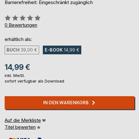
Barrierefreiheit: Eingeschränkt zugänglich
Bewertung::
0%
0
Bewertungen
erhältlich als:
BUCH
39,00 €
E-BOOK
14,99 €
14,99 €
inkl. MwSt.
sofort verfügbar als Download
IN DEN WARENKORB
Auf die Merkliste
Titel bewerten