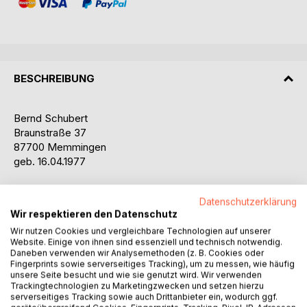
BESCHREIBUNG
Bernd Schubert
Braunstraße 37
87700 Memmingen
geb. 16.04.1977
Datenschutzerklärung
Sehr geehrte Belegschaft am Klinikum Memmingen,
Wir respektieren den Datenschutz
Wir nutzen Cookies und vergleichbare Technologien auf unserer
sehr geehrter Memminger Wohnnungsbau eG,
Website. Einige von ihnen sind essenziell und technisch notwendig.
Daneben verwenden wir Analysemethoden (z. B. Cookies oder
sehr geehrte Polizei Kempten und Memmingen,
Fingerprints sowie serverseitiges Tracking), um zu messen, wie häufig
unsere Seite besucht und wie sie genutzt wird. Wir verwenden
Trackingtechnologien zu Marketingzwecken und setzen hierzu
sehr geehrtes Amtsgericht Memmingen,
serverseitiges Tracking sowie auch Drittanbieter ein, wodurch ggf.