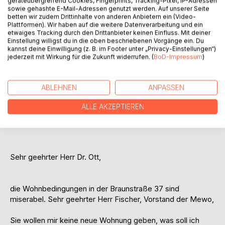
geräteübergreifend Cookies, Fingerprints, Tracking-Pixel, IP-Adressen
sowie gehashte E-Mail-Adressen genutzt werden. Auf unserer Seite
betten wir zudem Drittinhalte von anderen Anbietern ein (Video-
Plattformen). Wir haben auf die weitere Datenverarbeitung und ein
etwaiges Tracking durch den Drittanbieter keinen Einfluss. Mit deiner
heute, am 11.06.2022 um 23:30 Uhr nachts müssen laute
Einstellung willigst du in die oben beschriebenen Vorgänge ein. Du
kannst deine Einwilligung (z. B. im Footer unter „Privacy-Einstellungen“)
Anwohner der Wohnanlage Braunstraße 29 bis 49 und
jederzeit mit Wirkung für die Zukunft widerrufen. (
BoD-Impressum
)
Fremde sich laut am Wohnblock Braunstraße 37 in 87700
Memmingen unterhalten, sodass man nicht bei gekipptem
Fenster schlafen kann. Die Polizei Memmingen ist bald vor
ABLEHNEN
ANPASSEN
Ort. Der Polizist bei der Wache der Polizei Memmingen,
Herr Elsäßer, versicherte mir, die Polizei wird etwas
ALLE AKZEPTIEREN
verspätet, aber sehr bald eintreffen.
Sehr geehrter Herr Dr. Ott,
die Wohnbedingungen in der Braunstraße 37 sind
miserabel. Sehr geehrter Herr Fischer, Vorstand der Mewo,
Sie wollen mir keine neue Wohnung geben, was soll ich