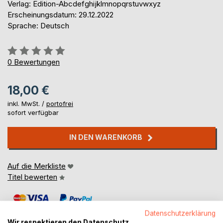
Verlag: Edition-Abcdefghijklmnopqrstuvwxyz
Erscheinungsdatum: 29.12.2022
Sprache: Deutsch
Bewertung::
0%
0
Bewertungen
18,00 €
inkl. MwSt. /
portofrei
sofort verfügbar
IN DEN WARENKORB
Auf die Merkliste
Titel bewerten
Datenschutzerklärung
Wir respektieren den Datenschutz