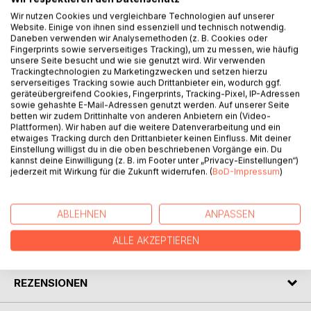
Wir nutzen Cookies und vergleichbare Technologien auf unserer
Website. Einige von ihnen sind essenziell und technisch notwendig.
Daneben verwenden wir Analysemethoden (z. B. Cookies oder
BESCHREIBUNG
Fingerprints sowie serverseitiges Tracking), um zu messen, wie häufig
unsere Seite besucht und wie sie genutzt wird. Wir verwenden
Trackingtechnologien zu Marketingzwecken und setzen hierzu
Johann Wolfgang von Goethe: Die Wahlverwandtschaften.
serverseitiges Tracking sowie auch Drittanbieter ein, wodurch ggf.
geräteübergreifend Cookies, Fingerprints, Tracking-Pixel, IP-Adressen
Roman. Der Nachdruck des Textes in der «Bibliothek der
sowie gehashte E-Mail-Adressen genutzt werden. Auf unserer Seite
Erstausgaben» folgt originalgetreu in Orthographie und
betten wir zudem Drittinhalte von anderen Anbietern ein (Video-
Interpunktion der Erstausgabe von 1809. Die
Plattformen). Wir haben auf die weitere Datenverarbeitung und ein
etwaiges Tracking durch den Drittanbieter keinen Einfluss. Mit deiner
Originalpaginierung wird im fortlaufenden Text vermerkt.
Einstellung willigst du in die oben beschriebenen Vorgänge ein. Du
Der Anhang (Textgestalt, Glossar, Zeittafel, Nachwort) gibt
kannst deine Einwilligung (z. B. im Footer unter „Privacy-Einstellungen“)
Auskunft zu Leben und Werk.
jederzeit mit Wirkung für die Zukunft widerrufen. (
BoD-Impressum
)
AUTOR/IN
ABLEHNEN
ANPASSEN
ALLE AKZEPTIEREN
PRESSESTIMMEN
REZENSIONEN