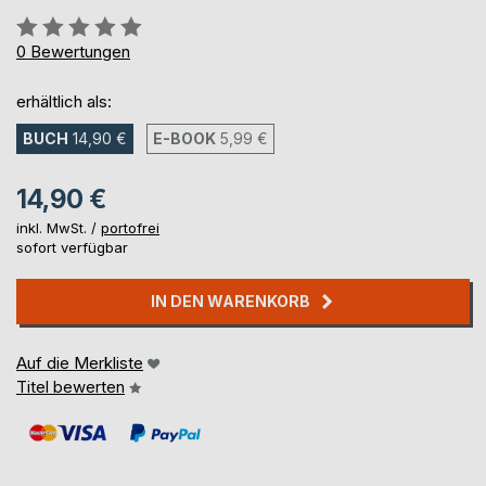
Bewertung::
0%
0
Bewertungen
erhältlich als:
BUCH
14,90 €
E-BOOK
5,99 €
14,90 €
inkl. MwSt. /
portofrei
sofort verfügbar
IN DEN WARENKORB
Auf die Merkliste
Titel bewerten