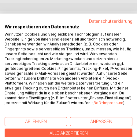
BESCHREIBUNG
Datenschutzerklärung
Wir respektieren den Datenschutz
Wir nutzen Cookies und vergleichbare Technologien auf unserer
Das Dorf Niederrad, im Jahre 1824:
Website. Einige von ihnen sind essenziell und technisch notwendig.
Daneben verwenden wir Analysemethoden (z. B. Cookies oder
Nach dem Verlust ihrer geliebten Großmutter steht die
Fingerprints sowie serverseitiges Tracking), um zu messen, wie häufig
unsere Seite besucht und wie sie genutzt wird. Wir verwenden
junge Wäscherin Klara Ruhland plötzlich allein in der Welt.
Trackingtechnologien zu Marketingzwecken und setzen hierzu
Während sie tapfer versucht, ihr Leben neu zu ordnen, tritt
serverseitiges Tracking sowie auch Drittanbieter ein, wodurch ggf.
der kleine Hans in ihr Leben. Dessen Vater Wilfred wird des
geräteübergreifend Cookies, Fingerprints, Tracking-Pixel, IP-Adressen
sowie gehashte E-Mail-Adressen genutzt werden. Auf unserer Seite
Mordes an einem Bleichwächter beschuldigt, und Klaras
betten wir zudem Drittinhalte von anderen Anbietern ein (Video-
Schicksal nimmt eine unerwartete Wendung. Ihr Glaube an
Plattformen). Wir haben auf die weitere Datenverarbeitung und ein
die Unschuld des Mannes wird auf eine harte Probe
etwaiges Tracking durch den Drittanbieter keinen Einfluss. Mit deiner
Einstellung willigst du in die oben beschriebenen Vorgänge ein. Du
gestellt, da viele Dorfbewohner gegen sie sind und eine
kannst deine Einwilligung (z. B. im Footer unter „Privacy-Einstellungen“)
andere Meinung vertreten.
jederzeit mit Wirkung für die Zukunft widerrufen. (
BoD-Impressum
)
Doch wer ist der Mörder des Bleichwächters?
Tauchen Sie ein in das Leben in einem kleinen Dorf nahe
ABLEHNEN
ANPASSEN
Frankfurt am Main im 19. Jahrhundert.
ALLE AKZEPTIEREN