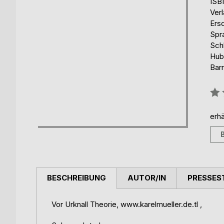
ISB
Ver
Ers
Spr
Schl
Hub
Barr
Bew
0%
erhä
BESCHREIBUNG
AUTOR/IN
PRESSES
Vor Urknall Theorie, www.karelmueller.de.tl ,