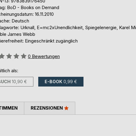
N-13: 9783839176450
lag: BoD - Books on Demand
cheinungsdatum: 16.11.2010
ache: Deutsch
agworte: Urknall, E=mc2xUnendlichkeit, Spiegelenergie, Karel Mül
ble James Webb
ierefreiheit: Eingeschränkt zugänglich
ertung::
0
Bewertungen
ltlich als:
BUCH
10,90 €
E-BOOK
0,99 €
TIMMEN
REZENSIONEN