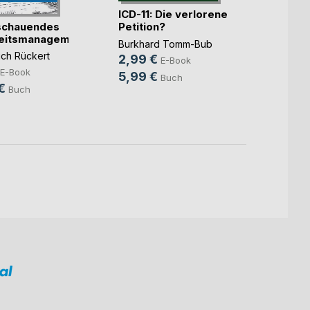
ICD-11: Die verlorene
schauendes
Petition?
heitsmanagement
Was e
Burkhard Tomm-Bub
ich Rückert
2,99 €
Günte
E-Book
E-Book
6,99
5,99 €
Buch
€
Buch
11,50