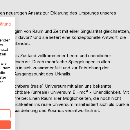
nen neuartigen Ansatz zur Erklärung des Ursprungs unseres
lärung
den Beginn von Raum und Zeit mit einer Singularität gleichsetzen,
.
: Was war davor? Und sie liefert eine konzeptionelle Antwort, die
wenden
pien verbindet.
es
nutzt
tzen
stellen als Zustand vollkommener Leere und unendlicher
dwo zugleich ist. Durch mehrfache Spiegelungen in allen
owie
icht, das in sich zusammenfällt und zur Entstehung der
 zudem
 die
ührt, dem Ausgangspunkt des Urknalls.
eter
nen
 das Sichtbare (reale) Universum mit allen uns bekannte
das unsichtbare (unreale) Universum E =mc² × Unendlichkeit. Mit
s beschreibe: Einen Raum aller Möglichkeiten, die noch nicht
eser Möglichkeiten ins reale Universum manifestiert sich als Dunkle
leunigte Ausdehnung des Kosmos verantwortlich ist.