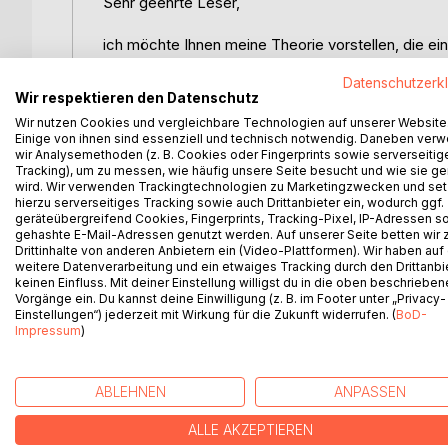
Sehr geehrte Leser,
ich möchte Ihnen meine Theorie vorstellen, die ei
Universums bietet: die Vor-Urknalltheorie.
Datenschutzerk
Wir respektieren den Datenschutz
Im Gegensatz zu klassischen Urknallmodellen, die 
Wir nutzen Cookies und vergleichbare Technologien auf unserer Website
geht meine Theorie einen Schritt weiter. Sie fragt
Einige von ihnen sind essenziell und technisch notwendig. Daneben ver
klassische Physik mit quantenphysikalischen Prinzi
wir Analysemethoden (z. B. Cookies oder Fingerprints sowie serverseitig
Tracking), um zu messen, wie häufig unsere Seite besucht und wie sie ge
wird. Wir verwenden Trackingtechnologien zu Marketingzwecken und se
Im Zentrum steht die Annahme eines Nichts vorzu
hierzu serverseitiges Tracking sowie auch Drittanbieter ein, wodurch ggf.
Spiegelungen, in dem jeder Ort überall und nirgen
geräteübergreifend Cookies, Fingerprints, Tracking-Pixel, IP-Adressen s
Dimension dieses Nichts entsteht ein Ungleichgew
gehashte E-Mail-Adressen genutzt werden. Auf unserer Seite betten wir
Drittinhalte von anderen Anbietern ein (Video-Plattformen). Wir haben auf
Gravitation sowie zur Bildung einer Singularität f
weitere Datenverarbeitung und ein etwaiges Tracking durch den Drittanbi
keinen Einfluss. Mit deiner Einstellung willigst du in die oben beschriebe
Die Erweiterung der bekannten Formel E = mc² für
Vorgänge ein. Du kannst deine Einwilligung (z. B. im Footer unter „Privacy-
Einstellungen“) jederzeit mit Wirkung für die Zukunft widerrufen. (
BoD-
Physikalischen Gesetzen und die Erweiterung für 
Impressum
)
der ich das Konzept eines unsichtbaren Universum
realisiert sind. Die kontinuierliche Einströmung di
Energie, jene mysteriöse Kraft, die für die besch
ABLEHNEN
ANPASSEN
Vorteile gegenüber klassischen Urknalltheorien:
ALLE AKZEPTIEREN