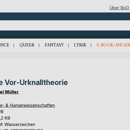
Über BoD
NCE
QUEER
FANTASY
LYRIK
E-BOOK-ANGEB
e Vor-Urknalltheorie
el Müller
ur- & Humanwissenschaften
UB
,2 KB
: Wasserzeichen