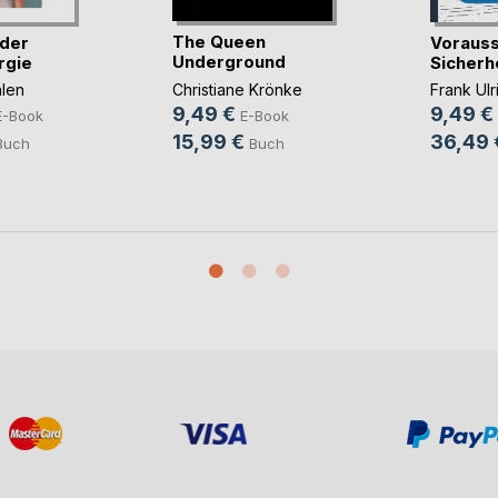
The Queen
der
Voraus
Underground
rgie
Sicher
Christiane Krönke
nlen
Frank Ulr
9,49 €
9,49 €
E-Book
E-Book
15,99 €
36,49 
Buch
Buch