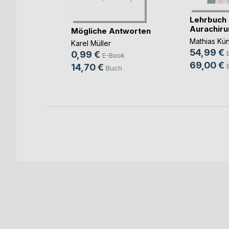
radies
Lehrbuch 
Aurachiru
Mögliche Antworten
eyer
Mathias Kü
Karel Müller
ok
54,99 €
0,99 €
E-Book
ch
69,00 €
14,70 €
Buch