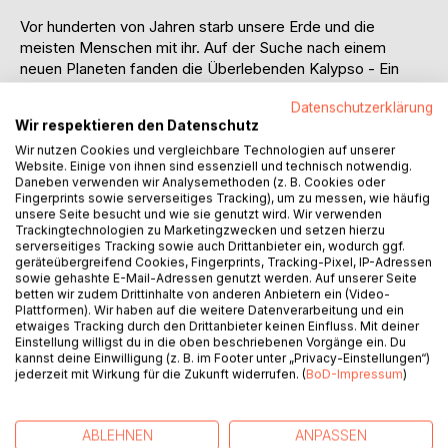
Vor hunderten von Jahren starb unsere Erde und die
meisten Menschen mit ihr. Auf der Suche nach einem
neuen Planeten fanden die Überlebenden Kalypso - Ein
Planet bestehend aus einem riesigen giftigen Meer rund um
Datenschutzerklärung
eine große Insel. Es entwickelte sich eine neue Zivilisation
Wir respektieren den Datenschutz
und die Menschen teilten sich in vier Völker auf. Nach
Wir nutzen Cookies und vergleichbare Technologien auf unserer
einiger Zeit zeigte sich das "Magla" erstmals in den
Website. Einige von ihnen sind essenziell und technisch notwendig.
Körpern einiger Menschen - Eine Substanz, die den
Daneben verwenden wir Analysemethoden (z. B. Cookies oder
Inselbewohnern je nach Volk übernatürliche Kräfte verleiht.
Fingerprints sowie serverseitiges Tracking), um zu messen, wie häufig
unsere Seite besucht und wie sie genutzt wird. Wir verwenden
Trackingtechnologien zu Marketingzwecken und setzen hierzu
Suri ist 21 Jahre alt und gehört dem Volk der Chikara an. Das
serverseitiges Tracking sowie auch Drittanbieter ein, wodurch ggf.
Magla in ihr ist sehr stark, jedoch konnte sie die
geräteübergreifend Cookies, Fingerprints, Tracking-Pixel, IP-Adressen
Erwartungen ihrer Familie nie erfüllen. Als sie dann auf
sowie gehashte E-Mail-Adressen genutzt werden. Auf unserer Seite
betten wir zudem Drittinhalte von anderen Anbietern ein (Video-
Quinn vom Volk der Akyl trifft und von einer Verschwörung
Plattformen). Wir haben auf die weitere Datenverarbeitung und ein
des Neutra-Volkes erfährt, werden ihre Fähigkeiten
etwaiges Tracking durch den Drittanbieter keinen Einfluss. Mit deiner
erstmals richtig geprüft. Zwischen Lügen, Intrigen und
Einstellung willigst du in die oben beschriebenen Vorgänge ein. Du
kannst deine Einwilligung (z. B. im Footer unter „Privacy-Einstellungen“)
Machtspielchen kämpfen sich die beiden durch die Insel
jederzeit mit Wirkung für die Zukunft widerrufen. (
BoD-Impressum
)
und treffen dabei auch auf neue Verbündete. Wem kann
man trauen? Können sie die Insel retten?
ABLEHNEN
ANPASSEN