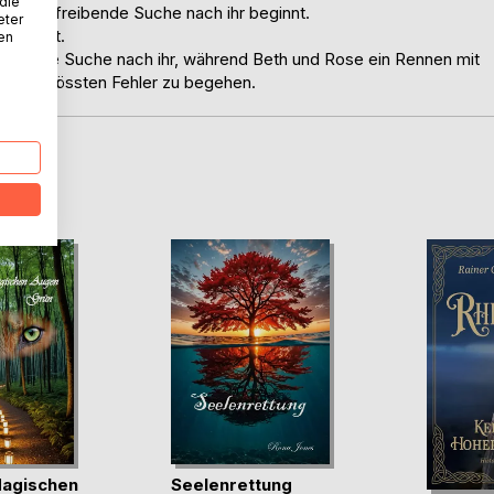
 die
ervenaufreibende Suche nach ihr beginnt.
eter
passiert.
nen
 auf die Suche nach ihr, während Beth und Rose ein Rennen mit
einer grössten Fehler zu begehen.
D
Magischen
Seelenrettung