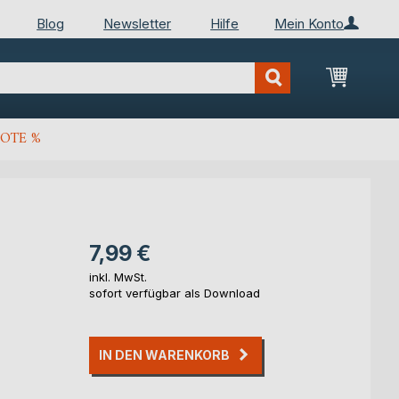
Blog
Newsletter
Hilfe
Mein Konto
Mein Wa
OTE %
7,99 €
inkl. MwSt.
sofort verfügbar als Download
IN DEN WARENKORB