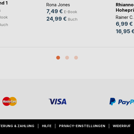
d 1
Rhianno
Rona Jones
Hohepri
s
7,49 €
E-Book
Rainer C.
Book
24,99 €
Buch
6,99 €
Buch
16,95 
FERUNG & ZAHLUNG
HILFE
PRIVACY-EINSTELLUNGEN
WIDERRUF