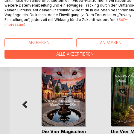
Drittinhalte von anderen Anbietern ein (Video-Plattformen). Wir haben auf
Melinda verschwindet plötzlich spurlos und eine n
weitere Datenverarbeitung und ein etwaiges Tracking durch den Drittanbi
Alle erhoffen sich die Hilfe der Wölfe, doch nichts 
keinen Einfluss. Mit deiner Einstellung willigst du in die oben beschriebe
Vorgänge ein. Du kannst deine Einwilligung (z. B. im Footer unter „Privacy-
Daher machen sich Meiko, Muon und Jaden alleine
Einstellungen“) jederzeit mit Wirkung für die Zukunft widerrufen. (
BoD-
der Zeit abhalten, um Jo davon abzuhalten einen s
Impressum
)
ABLEHNEN
ANPASSEN
WEITERE TITEL BEI
Bo
ALLE AKZEPTIEREN
iter
Die Vier Magischen
Die Vier 