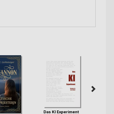
Das KI Experiment
Yonna