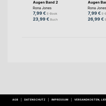
Augen Band 2
Augen Ban
r Schulz
Rona Jones
Rona Jone
ok
7,99 €
7,99 €
E-Book
E-
ch
23,99 €
26,99 €
Buch
AGB
DATENSCHUTZ
IMPRESSUM
VERSANDKOSTEN, LIE