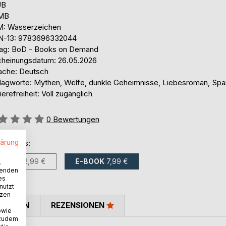
UB
 MB
: Wasserzeichen
N-13: 9783696332044
lag: BoD - Books on Demand
cheinungsdatum: 26.05.2026
ache: Deutsch
lagworte: Mythen, Wölfe, dunkle Geheimnisse, Liebesroman, Sp
ierefreiheit: Voll zugänglich
ertung::
0
Bewertungen
lärung
ltlich als:
BUCH
22,99 €
E-BOOK
7,99 €
.
wenden
es
nutzt
tzen
TIMMEN
REZENSIONEN
owie
 zudem