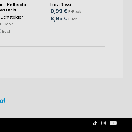
n - Keltische
Luca Rossi
Charlo
esterin
0,99 €
9,99
E-Book
 Lichtsteiger
8,95 €
25,0
Buch
E-Book
€
Buch