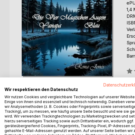
eP
1,4
DRM
ISB
Ver
Ers
Spr
Sch
Barr
Bew
0%
Datenschutzerk
erhä
Wir respektieren den Datenschutz
Wir nutzen Cookies und vergleichbare Technologien auf unserer Website
Einige von ihnen sind essenziell und technisch notwendig. Daneben ver
wir Analysemethoden (z. B. Cookies oder Fingerprints sowie serverseitig
Tracking), um zu messen, wie häufig unsere Seite besucht und wie sie ge
wird. Wir verwenden Trackingtechnologien zu Marketingzwecken und se
hierzu serverseitiges Tracking sowie auch Drittanbieter ein, wodurch ggf.
BESCHREIBUNG
AUTOR/IN
PRESSES
geräteübergreifend Cookies, Fingerprints, Tracking-Pixel, IP-Adressen s
gehashte E-Mail-Adressen genutzt werden. Auf unserer Seite betten wir