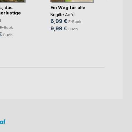
Günth
s, das
Ein Weg für alle
8,99
erlustige
Brigitte Apfel
19,9
l
6,99 €
E-Book
E-Book
9,99 €
Buch
€
Buch