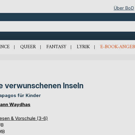
Über BoD
NCE
QUEER
FANTASY
LYRIK
E-BOOK-ANGEB
e verwunschenen Inseln
apagos für Kinder
ann Waydhas
lesen & Vorschule (3-6)
UB
 MB