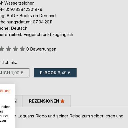
: Wasserzeichen
N-13: 9783842301979
lag: BoD - Books on Demand
cheinungsdatum: 07.04.2011
ache: Deutsch
ierefreiheit: Eingeschränkt zugänglich
ertung::
0
Bewertungen
ltlich als:
BUCH
7,90 €
E-BOOK
6,49 €
lärung
TIMMEN
REZENSIONEN
.
wenden
es
s kleinen Leguans Ricco und seiner Reise zum selber lesen und
nutzt
tzen