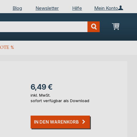
Blog
Newsletter
Hilfe
Mein Konto
Mein Wa
OTE %
6,49 €
inkl. MwSt.
sofort verfügbar als Download
IN DEN WARENKORB