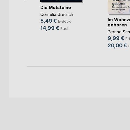
Die Mutsteine
Cornelia Greulich
Im Wohnz
5,49 €
E-Book
im
geboren
14,99 €
Buch
rgang
Perrine Sc
s
9,99 €
E-
ok
20,00 €
ch