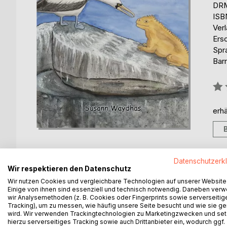
DRM
ISB
Ver
Ers
Spr
Barr
Bew
0%
erhä
Datenschutzerk
Wir respektieren den Datenschutz
BESCHREIBUNG
AUTOR/IN
PRESSES
Wir nutzen Cookies und vergleichbare Technologien auf unserer Website
Einige von ihnen sind essenziell und technisch notwendig. Daneben ver
wir Analysemethoden (z. B. Cookies oder Fingerprints sowie serverseitig
Die verwunschenen Inseln sind die Geschichte de
Tracking), um zu messen, wie häufig unsere Seite besucht und wie sie ge
wird. Wir verwenden Trackingtechnologien zu Marketingzwecken und se
vorlesen für Kinder von 4 bis 9 Jahren.
hierzu serverseitiges Tracking sowie auch Drittanbieter ein, wodurch ggf.