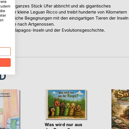
owie
dem ein ganzes Stück Ufer abbricht und als gigantisches
 zudem
 die
immt der kleine Leguan Ricco und treibt hunderte von Kilometern
eter
enteuerliche Begegnungen mit den einzigartigen Tieren der Inseln
nen
er Suche nach Artgenossen.
g der Galapagos-Inseln und der Evolutionsgeschichte.
D
Was wird nur aus