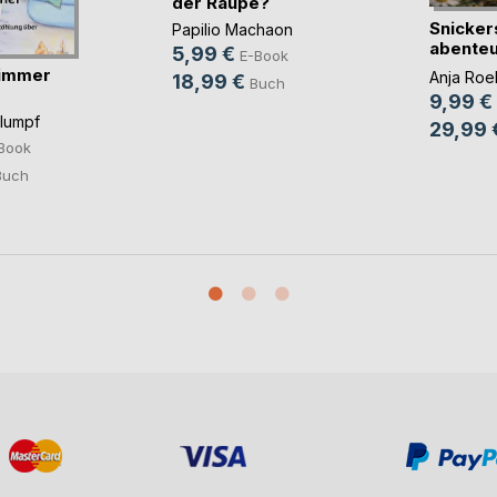
der Raupe?
Snicker
Papilio Machaon
abenteu
5,99 €
E-Book
Faultier
immer
Anja Roel
18,99 €
Buch
9,99 €
hlumpf
29,99 
Book
Buch