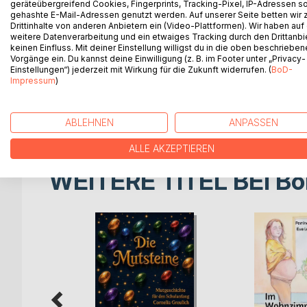
geräteübergreifend Cookies, Fingerprints, Tracking-Pixel, IP-Adressen s
Im Urwald von Südamerika tobt ein Unwetter, bei 
gehashte E-Mail-Adressen genutzt werden. Auf unserer Seite betten wir
Drittinhalte von anderen Anbietern ein (Video-Plattformen). Wir haben auf
Pflanzenfloß ins Meer gespült wird. Auf ihm schw
weitere Datenverarbeitung und ein etwaiges Tracking durch den Drittanbi
bis zu den Galapagos-Inseln. Dort erwarten ihn ab
keinen Einfluss. Mit deiner Einstellung willigst du in die oben beschriebe
und der anstrengende Weg über den Vulkan auf d
Vorgänge ein. Du kannst deine Einwilligung (z. B. im Footer unter „Privacy-
Einstellungen“) jederzeit mit Wirkung für die Zukunft widerrufen. (
BoD-
Spielerisch erfahren die Kinder von der Entstehun
Impressum
)
ABLEHNEN
ANPASSEN
ALLE AKZEPTIEREN
WEITERE TITEL BEI
Bo