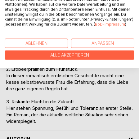
zeigen, was sie astrologisch so alles drauf hat.
Plattformen). Wir haben auf die weitere Datenverarbeitung und ein
etwaiges Tracking durch den Drittanbieter keinen Einfluss. Mit deiner
Einstellung willigst du in die oben beschriebenen Vorgänge ein. Du
Ein weiteres Highlight sind die drei wundervollen
kannst deine Einwilligung (z. B. im Footer unter „Privacy-Einstellungen“)
Kurzgeschichten - spannend, lustig sowie leicht erotisch.
jederzeit mit Wirkung für die Zukunft widerrufen. (
BoD-Impressum
)
1. Die Frau, die aus dem Schatten kam.
Ein mystischer Roman, der das familiäre Geheimnis lüftet,
ABLEHNEN
ANPASSEN
warum eine erfolgreiche Frau, die alles hat, nicht glücklich
ALLE AKZEPTIEREN
ist und sich stets in einem innerlichen Zwiespalt befindet.
2. Erdbeerpralinen zum Frühstück.
In dieser romantisch erotischen Geschichte macht eine
kesse selbstbewusste Frau die Erfahrung, dass die Liebe
ihre ganz eigenen Regeln hat.
3. Riskante Flucht in die Zukunft.
Hier stehen Spannung, Gefühl und Toleranz an erster Stelle.
Ein Roman, der die aktuelle weltliche Situation sehr schön
widerspiegelt.
AUTOR/IN