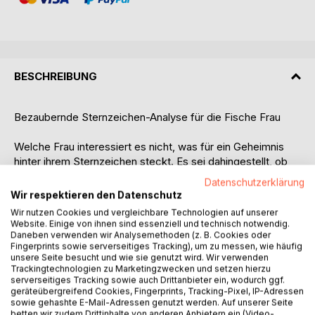
BESCHREIBUNG
Bezaubernde Sternzeichen-Analyse für die Fische Frau
Welche Frau interessiert es nicht, was für ein Geheimnis
hinter ihrem Sternzeichen steckt. Es sei dahingestellt, ob
sie daran glaubt oder nicht. Interessant ist so eine
Datenschutzerklärung
persönliche Analyse allemal.
Wir respektieren den Datenschutz
Wir nutzen Cookies und vergleichbare Technologien auf unserer
In einem sehr unterhaltsamen astrologischen Part erfährt
Website. Einige von ihnen sind essenziell und technisch notwendig.
die Leserin etwas über sich, was sie bisher vielleicht noch
Daneben verwenden wir Analysemethoden (z. B. Cookies oder
Fingerprints sowie serverseitiges Tracking), um zu messen, wie häufig
nicht wusste. Das könnte das fehlende Puzzleteil zur
unsere Seite besucht und wie sie genutzt wird. Wir verwenden
Selbsterkenntnis sein. Durch eine persönliche Ansprache
Trackingtechnologien zu Marketingzwecken und setzen hierzu
im Text bekommt sie das Gefühl mittendrin zu sein.
serverseitiges Tracking sowie auch Drittanbieter ein, wodurch ggf.
geräteübergreifend Cookies, Fingerprints, Tracking-Pixel, IP-Adressen
sowie gehashte E-Mail-Adressen genutzt werden. Auf unserer Seite
Bei einem lustigen Kreuzworträtsel kann sie dann noch
betten wir zudem Drittinhalte von anderen Anbietern ein (Video-