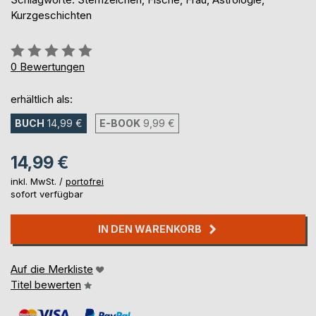
Kurzgeschichten
Bewertung::
0%
0
Bewertungen
erhältlich als:
BUCH
14,99 €
E-BOOK
9,99 €
14,99 €
inkl. MwSt. /
portofrei
sofort verfügbar
IN DEN WARENKORB
Auf die Merkliste
Titel bewerten