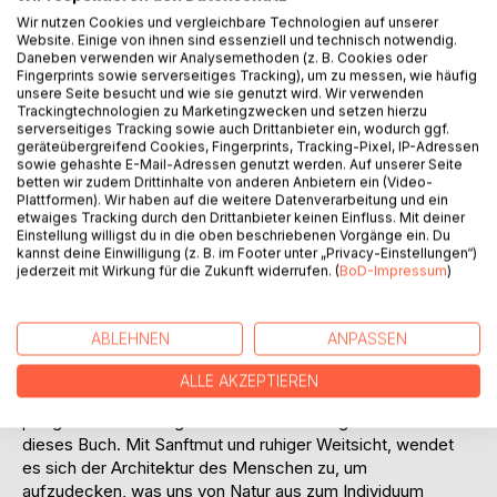
IN DEN WARENKORB
Wir nutzen Cookies und vergleichbare Technologien auf unserer
Website. Einige von ihnen sind essenziell und technisch notwendig.
Daneben verwenden wir Analysemethoden (z. B. Cookies oder
Auf die Merkliste
Fingerprints sowie serverseitiges Tracking), um zu messen, wie häufig
Titel bewerten
unsere Seite besucht und wie sie genutzt wird. Wir verwenden
Trackingtechnologien zu Marketingzwecken und setzen hierzu
serverseitiges Tracking sowie auch Drittanbieter ein, wodurch ggf.
geräteübergreifend Cookies, Fingerprints, Tracking-Pixel, IP-Adressen
sowie gehashte E-Mail-Adressen genutzt werden. Auf unserer Seite
betten wir zudem Drittinhalte von anderen Anbietern ein (Video-
Plattformen). Wir haben auf die weitere Datenverarbeitung und ein
etwaiges Tracking durch den Drittanbieter keinen Einfluss. Mit deiner
Einstellung willigst du in die oben beschriebenen Vorgänge ein. Du
kannst deine Einwilligung (z. B. im Footer unter „Privacy-Einstellungen“)
BESCHREIBUNG
jederzeit mit Wirkung für die Zukunft widerrufen. (
BoD-Impressum
)
Was ist Individualität? Was ist Gemeinschaft? Und was
ABLEHNEN
ANPASSEN
bindet beide Formen des Menschsein, das individuelle Sein
und das gemeinsame Sein, an den Lebensraum, in dem
ALLE AKZEPTIEREN
sich die Menschen aufhalten, und an die Wohnkultur, die sie
pflegen? Nicht weniger bedeutsamen Fragen stellt sich
dieses Buch. Mit Sanftmut und ruhiger Weitsicht, wendet
es sich der Architektur des Menschen zu, um
aufzudecken, was uns von Natur aus zum Individuum