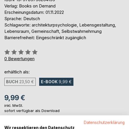
Verlag: Books on Demand
Erscheinungsdatum: 01.11.2022
Sprache: Deutsch
Schlagworte: architekturpsychologie, Lebensgestaltung,
Lebensraum, Gemeinschaft, Selbstwahrnehmung
Barrierefreiheit: Eingeschränkt zugänglich
Bewertung::
0%
0
Bewertungen
erhältlich als:
BUCH
23,50 €
E-BOOK
9,99 €
9,99 €
inkl. MwSt.
sofort verfügbar als Download
Datenschutzerklärung
Wir respektieren den Datenschutz