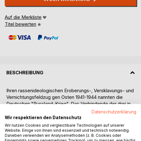
Auf die Merkliste
Titel bewerten
BESCHREIBUNG
Ihren rassenideologischen Eroberungs-, Versklavungs- und
Vernichtungsfeldzug gen Osten 1941-1944 nannten die
Deutschen "Russland-Krieg". Das Verbindende der drei in
diesem Dokumentationsband dargebotenen Texte ist das
Datenschutzerklärung
Anliegen einer Versöhnung mit den damals angegriffenen
Wir respektieren den Datenschutz
Völkern:
Wir nutzen Cookies und vergleichbare Technologien auf unserer
Der Herausgeber Ulrich Frey war von 1972 bis 2000
Website. Einige von ihnen sind essenziell und technisch notwendig.
Daneben verwenden wir Analysemethoden (z. B. Cookies oder
Geschäftsführer der Aktionsgemeinschaft Dienst für den
Fingerprints sowie serverseitiges Tracking), um zu messen, wie häufig