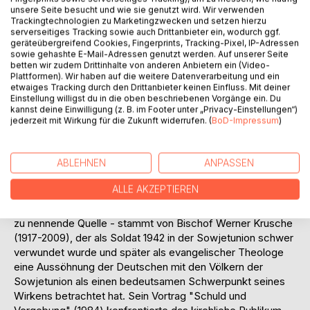
Frieden e.V. (AGDF). Er blickt in einem sehr persönlich
unsere Seite besucht und wie sie genutzt wird. Wir verwenden
gehaltenen Beitrag acht Jahrzehnte nach der
Trackingtechnologien zu Marketingzwecken und setzen hierzu
serverseitiges Tracking sowie auch Drittanbieter ein, wodurch ggf.
Niederwerfung des deutschen Faschismus zurück auf
geräteübergreifend Cookies, Fingerprints, Tracking-Pixel, IP-Adressen
seine Beteiligung an der Kampagne der Friedensbewegung
sowie gehashte E-Mail-Adressen genutzt werden. Auf unserer Seite
zur "Versöhnung mit den Völkern der Sowjetunion" in den
betten wir zudem Drittinhalte von anderen Anbietern ein (Video-
Plattformen). Wir haben auf die weitere Datenverarbeitung und ein
Jahren 1985-1991.
etwaiges Tracking durch den Drittanbieter keinen Einfluss. Mit deiner
Der Historiker und Friedensforscher Wolfram Wette hat auf
Einstellung willigst du in die oben beschriebenen Vorgänge ein. Du
der Heidelberger Friedenskonferenz am 22. Juni 2025
kannst deine Einwilligung (z. B. im Footer unter „Privacy-Einstellungen“)
einen bundesweit stark beachteten Vortrag "Frieden mit
jederzeit mit Wirkung für die Zukunft widerrufen. (
BoD-Impressum
)
Russland - eine immer noch unerledigte Aufgabe"
gehalten: "Krieg ist kein unabwendbares Schicksal,
ABLEHNEN
ANPASSEN
sondern Menschenwerk, das Ergebnis schlechter Politik.
Frieden ist generell möglich und machbar! Kriegsverhütung
ALLE AKZEPTIEREN
muss das erste Ziel staatlicher Politik bleiben!"
Der dritte Beitrag - eine im Vollsinn des Wortes historisch
zu nennende Quelle - stammt von Bischof Werner Krusche
(1917-2009), der als Soldat 1942 in der Sowjetunion schwer
verwundet wurde und später als evangelischer Theologe
eine Aussöhnung der Deutschen mit den Völkern der
Sowjetunion als einen bedeutsamen Schwerpunkt seines
Wirkens betrachtet hat. Sein Vortrag "Schuld und