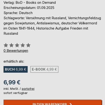
Verlag: BoD - Books on Demand
Erscheinungsdatum: 01.09.2025
Sprache: Deutsch
Schlagworte: Versöhnung mit Russland, Vernichtungsfeldzug
gegen Sowjetunion, Antislawismus, deutscher Völkermord
im Osten 1941-1944, Historische Aufgabe Frieden mit
Russland
Bewertung::
0%
0
Bewertungen
erhältlich als:
BUCH
6,99 €
E-BOOK
4,99 €
6,99 €
inkl. MwSt. /
portofrei
sofort verfügbar
IN DEN WARENKORB