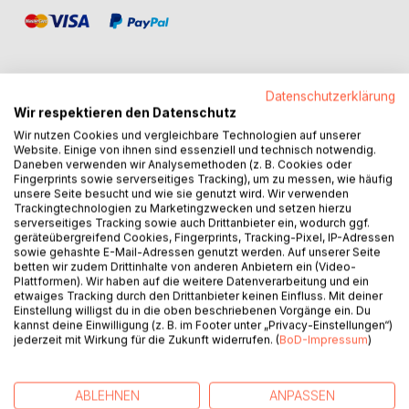
Datenschutzerklärung
Wir respektieren den Datenschutz
BESCHREIBUNG
Wir nutzen Cookies und vergleichbare Technologien auf unserer
Website. Einige von ihnen sind essenziell und technisch notwendig.
Daneben verwenden wir Analysemethoden (z. B. Cookies oder
Tauche ein in die verrückte Welt von Schnüffelheim! Als
Fingerprints sowie serverseitiges Tracking), um zu messen, wie häufig
Inspektor Belloni in der bunten Stadt ankommt, ist sofort
unsere Seite besucht und wie sie genutzt wird. Wir verwenden
Trackingtechnologien zu Marketingzwecken und setzen hierzu
klar: Hier stimmt etwas nicht. Die Statue des Stadtgründers
serverseitiges Tracking sowie auch Drittanbieter ein, wodurch ggf.
ist verschwunden - und damit beginnt ein rätselhafter Fall
geräteübergreifend Cookies, Fingerprints, Tracking-Pixel, IP-Adressen
voller Spuren, Geheimnisse und überraschender
sowie gehashte E-Mail-Adressen genutzt werden. Auf unserer Seite
betten wir zudem Drittinhalte von anderen Anbietern ein (Video-
Begegnungen. Gemeinsam mit der mutigen Pilotin Sissa,
Plattformen). Wir haben auf die weitere Datenverarbeitung und ein
einer genialen Erfinderin und einem etwas explosiven
etwaiges Tracking durch den Drittanbieter keinen Einfluss. Mit deiner
Axolotl stellt Belloni ein außergewöhnliches Team
Einstellung willigst du in die oben beschriebenen Vorgänge ein. Du
kannst deine Einwilligung (z. B. im Footer unter „Privacy-Einstellungen“)
zusammen. Doch um das Geheimnis zu lösen, braucht es
jederzeit mit Wirkung für die Zukunft widerrufen. (
BoD-Impressum
)
mehr als nur Mut: eine gute Spürnase, kluge Fragen - und
dich! Dieses Buch ist mehr als eine Geschichte: Miträtseln
und Hinweise entdecken, Detektiv-Tipps lernen, Teil eines
ABLEHNEN
ANPASSEN
echten Ermittler-Teams werden Eine humorvolle,