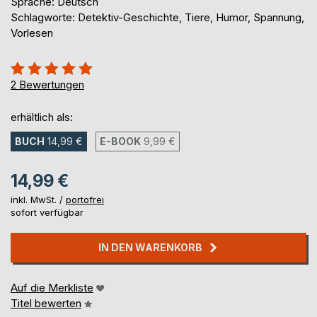
Sprache: Deutsch
Schlagworte: Detektiv-Geschichte, Tiere, Humor, Spannung,
Vorlesen
Bewertung::
100%
2
Bewertungen
erhältlich als:
BUCH
14,99 €
E-BOOK
9,99 €
14,99 €
inkl. MwSt. /
portofrei
sofort verfügbar
IN DEN WARENKORB
Auf die Merkliste
Titel bewerten