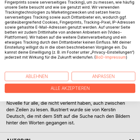
Fingerprints sowie serverseitiges Tracking), um zu messen, wie häufig
unsere Seite besucht und wie sie genutzt wird. Wir verwenden
Trackingtechnologien zu Marketingzwecken und setzen hierzu
serverseitiges Tracking sowie auch Drittanbieter ein, wodurch ggf.
geräteübergreifend Cookies, Fingerprints, Tracking-Pixel, IP-Adressen
BESCHREIBUNG
sowie gehashte E-Mail-Adressen genutzt werden. Auf unserer Seite
betten wir zudem Drittinhalte von anderen Anbietern ein (Video-
Plattformen). Wir haben auf die weitere Datenverarbeitung und ein
etwaiges Tracking durch den Drittanbieter keinen Einfluss. Mit deiner
Ein Mann, der ist ein leidenschaftlicher Segler und ein
Einstellung willigst du in die oben beschriebenen Vorgänge ein. Du
schrulliger Alter, der hat einen Trödelladen. Beide suchen in
kannst deine Einwilligung (z. B. im Footer unter „Privacy-Einstellungen“)
den Aufzeichnungen eines weisen Mannes, der ein
jederzeit mit Wirkung für die Zukunft widerrufen. (
BoD-Impressum
)
geheimnisvolles Buch hinterlassen die Geschichte einer
verschwundenen Insel zu enträtseln. Die ist in einer alten
ABLEHNEN
ANPASSEN
Seekarte eingezeichnet, die von einem gewissen Cobar
stammt. Sie stoßen auf die Geschichte einer Liebe, die
ALLE AKZEPTIEREN
nicht zu sich finden konnte und die dennoch über die
Zeiten mit dieser Insel verbunden ist. Eine märchenhafte
Novelle für alle, die nicht verlernt haben, auch zwischen
den Zeilen zu lesen. Illustriert wurde sie von Kerstin
Deutsch, die mit dem Stift auf die Suche nach den Bildern
hinter den Worten gegangen ist.