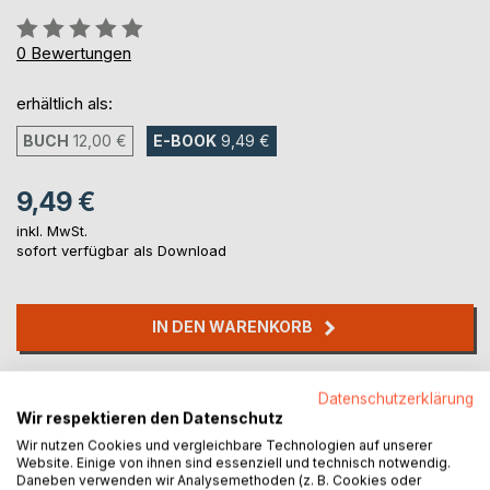
Bewertung::
0%
0
Bewertungen
erhältlich als:
BUCH
12,00 €
E-BOOK
9,49 €
9,49 €
inkl. MwSt.
sofort verfügbar als Download
IN DEN WARENKORB
Auf die Merkliste
Datenschutzerklärung
Titel bewerten
Wir respektieren den Datenschutz
Wir nutzen Cookies und vergleichbare Technologien auf unserer
Website. Einige von ihnen sind essenziell und technisch notwendig.
Daneben verwenden wir Analysemethoden (z. B. Cookies oder