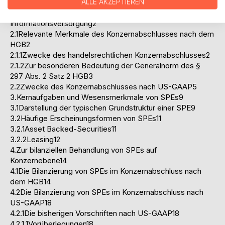
ALLE AKZEPTIEREN
1.Überblick und Gang der Ausführungen1
2.Der Konzernabschluss als Instrument der
Informationsversorgung2
2.1Relevante Merkmale des Konzernabschlusses nach dem
HGB2
2.1.1Zwecke des handelsrechtlichen Konzernabschlusses2
2.1.2Zur besonderen Bedeutung der Generalnorm des §
297 Abs. 2 Satz 2 HGB3
2.2Zwecke des Konzernabschlusses nach US-GAAP5
3.Kernaufgaben und Wesensmerkmale von SPEs9
3.1Darstellung der typischen Grundstruktur einer SPE9
3.2Häufige Erscheinungsformen von SPEs11
3.2.1Asset Backed-Securities11
3.2.2Leasing12
4.Zur bilanziellen Behandlung von SPEs auf
Konzernebene14
4.1Die Bilanzierung von SPEs im Konzernabschluss nach
dem HGB14
4.2Die Bilanzierung von SPEs im Konzernabschluss nach
US-GAAP18
4.2.1Die bisherigen Vorschriften nach US-GAAP18
4.2.1.1Vorüberlegungen18