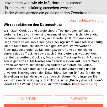
abzusehen war, wie die IAS-Normen zu diesem
Problemkreis zukünftig aussehen werden.
In der Arbeit werden die grundlegenden Zwecke des
Konzernabschlusses sowohl nach HGB als auch nach US-
Datenschutzerklärung
GAAP dargestellt. Es werden die wesentlichen
Wir respektieren den Datenschutz
Charakteristika von SPEs und die häufigsten
Wir nutzen Cookies und vergleichbare Technologien auf unserer
Erscheinungsformen erläutert.
Website. Einige von ihnen sind essenziell und technisch notwendig.
Das Analyse-Kapitel beschäftigt sich zum einen mit der
Daneben verwenden wir Analysemethoden (z. B. Cookies oder
Fingerprints sowie serverseitiges Tracking), um zu messen, wie häufig
Abbildung von SPEs im handelsrechtlichen
unsere Seite besucht und wie sie genutzt wird. Wir verwenden
Konzernabschluss und zum anderen mit der Abbildung von
Trackingtechnologien zu Marketingzwecken und setzen hierzu
SPEs im US-amerikanischen Konzernabschluss. Des
serverseitiges Tracking sowie auch Drittanbieter ein, wodurch ggf.
geräteübergreifend Cookies, Fingerprints, Tracking-Pixel, IP-Adressen
Weiteren werden die Auswirkungen auf die
sowie gehashte E-Mail-Adressen genutzt werden. Auf unserer Seite
Informationsfunktion des Konzernabschlusses durch die
betten wir zudem Drittinhalte von anderen Anbietern ein (Video-
herrschenden SPE-Bilanzierungsnormen kritisch untersucht
Plattformen). Wir haben auf die weitere Datenverarbeitung und ein
etwaiges Tracking durch den Drittanbieter keinen Einfluss. Mit deiner
und es wird ein Ausblick auf zukünftige Änderungen im
Einstellung willigst du in die oben beschriebenen Vorgänge ein. Du
HGB und in den US-GAAP gewagt.
kannst deine Einwilligung (z. B. im Footer unter „Privacy-Einstellungen“)
jederzeit mit Wirkung für die Zukunft widerrufen. (
BoD-Impressum
)
Inhaltsverzeichnis:Inhaltsverzeichnis:
Inhaltsverzeichnis
AbbildungsverzeichnisIII
ABLEHNEN
ANPASSEN
AbkürzungsverzeichnisIV