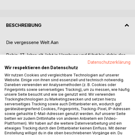
BESCHREIBUNG
Die vergessene Welt Aan
Robin, 17 Jahre alt, lebt in Hamburg und führt bis dahin das
Leben eines ganz normalen Jugendlichen. Als er auf dem
Datenschutzerklärung
Nachhauseweg von der Schule angefahren wird, verändert
Wir respektieren den Datenschutz
dieses Ereignis sein ganzes Leben. Er erwacht in der Welt
Wir nutzen Cookies und vergleichbare Technologien auf unserer
Aan, wo er fortan um sein Leben kämpfen muss. Prinzessin
Website. Einige von ihnen sind essenziell und technisch notwendig.
Daneben verwenden wir Analysemethoden (z. B. Cookies oder
Eleon von Aan, die durch Robin gerettet wird, führt ihn in
Fingerprints sowie serverseitiges Tracking), um zu messen, wie häufig
das Große Haus des Königreiches Mittellande ein. Am Hof
unsere Seite besucht und wie sie genutzt wird. Wir verwenden
merkt Robin schnell, dass nichts so ist, wie es zu sein
Trackingtechnologien zu Marketingzwecken und setzen hierzu
serverseitiges Tracking sowie auch Drittanbieter ein, wodurch ggf.
scheint. Intrigen und Verrat stehen dem jungen Glück von
geräteübergreifend Cookies, Fingerprints, Tracking-Pixel, IP-Adressen
Beginn an im Weg, während der große Krieg um den Thron
sowie gehashte E-Mail-Adressen genutzt werden. Auf unserer Seite
von Aan und dessen Geheimnis beginnt. Zugleich
betten wir zudem Drittinhalte von anderen Anbietern ein (Video-
Plattformen). Wir haben auf die weitere Datenverarbeitung und ein
erwachen die Feen des Lichts und der Dunkelheit, die die
etwaiges Tracking durch den Drittanbieter keinen Einfluss. Mit deiner
Menschen vergessen und nur aus Erzählungen längst
Einstellung willigst du in die oben beschriebenen Vorgänge ein. Du