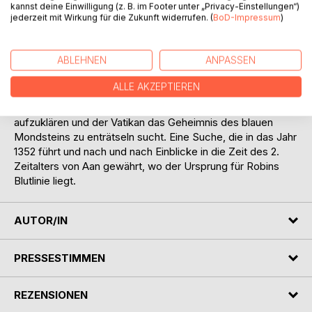
vergangener Zeiten kennen. Mit Robins Erscheinen ist der
kannst deine Einwilligung (z. B. im Footer unter „Privacy-Einstellungen“)
jederzeit mit Wirkung für die Zukunft widerrufen. (
BoD-Impressum
)
letzte Erbe einer uralten Dynastie, deren Thron seit
Mondjahrhunderten verwaist ist, zurückgekommen in die
Welt der Magie, Menschen und Feen.
ABLEHNEN
ANPASSEN
Die vergessene Welt Aan ist das erste Werk um Robin und
ALLE AKZEPTIEREN
Eleon. Es entführt den Leser in die Welt von Aan, während
in der Gegenwart die Kriminalpolizei Robins Tod
aufzuklären und der Vatikan das Geheimnis des blauen
Mondsteins zu enträtseln sucht. Eine Suche, die in das Jahr
1352 führt und nach und nach Einblicke in die Zeit des 2.
Zeitalters von Aan gewährt, wo der Ursprung für Robins
Blutlinie liegt.
AUTOR/IN
PRESSESTIMMEN
REZENSIONEN