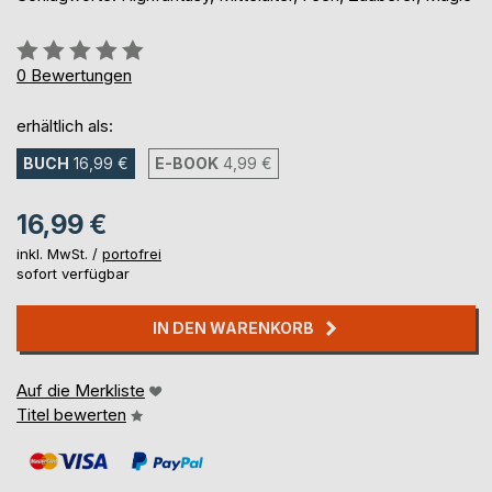
Bewertung::
0%
0
Bewertungen
erhältlich als:
BUCH
16,99 €
E-BOOK
4,99 €
16,99 €
inkl. MwSt. /
portofrei
sofort verfügbar
IN DEN WARENKORB
Auf die Merkliste
Titel bewerten