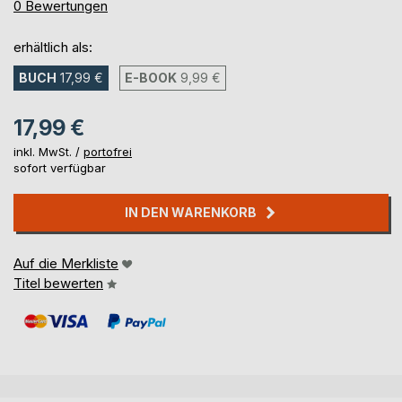
0%
0
Bewertungen
erhältlich als:
BUCH
17,99 €
E-BOOK
9,99 €
17,99 €
inkl. MwSt. /
portofrei
sofort verfügbar
IN DEN WARENKORB
Auf die Merkliste
Titel bewerten