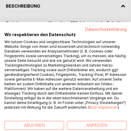
BESCHREIBUNG
Seit dem grausamen Kampf vor 100 Jahren ist die Erde für
die Menschen nicht länger sicher. Seither leben
Datenschutzerklärung
Wir respektieren den Datenschutz
ausschließlich die drei Arten der Ari auf der Erde. Ihr
Aussehen mag meist menschlich erscheinen, doch die
Wir nutzen Cookies und vergleichbare Technologien auf unserer
Website. Einige von ihnen sind essenziell und technisch notwendig.
Wesen sind alles andere als menschlich, insbesondere die
Daneben verwenden wir Analysemethoden (z. B. Cookies oder
gefährlichsten ihrer Art, die Morun. Rosalie, die einst so
Fingerprints sowie serverseitiges Tracking), um zu messen, wie häufig
stark war, dass sie die Morun zuvor unterdrücken konnte,
unsere Seite besucht und wie sie genutzt wird. Wir verwenden
Trackingtechnologien zu Marketingzwecken und setzen hierzu
kam im Kampf ums Leben.
serverseitiges Tracking sowie auch Drittanbieter ein, wodurch ggf.
geräteübergreifend Cookies, Fingerprints, Tracking-Pixel, IP-Adressen
Aurora, die mit dem Rest der Menschheit in einer
sowie gehashte E-Mail-Adressen genutzt werden. Auf unserer Seite
unterirdischen Höhle lebt, begeht mit ihren Freunden eine
betten wir zudem Drittinhalte von anderen Anbietern ein (Video-
Plattformen). Wir haben auf die weitere Datenverarbeitung und ein
Straftat und sie werden auf die Erde verbannt. Sie sind sich
etwaiges Tracking durch den Drittanbieter keinen Einfluss. Mit deiner
sicher, dass sie dort aufgrund der Ari nicht überleben
Einstellung willigst du in die oben beschriebenen Vorgänge ein. Du
können.
kannst deine Einwilligung (z. B. im Footer unter „Privacy-Einstellungen“)
jederzeit mit Wirkung für die Zukunft widerrufen. (
BoD-Impressum
)
Doch eine überraschende Entdeckung verändert Auroras
Leben und ihre Vorstellungen von dem Leben auf der Erde.
ABLEHNEN
ANPASSEN
Sie ist kein gewöhnlicher Mensch, sondern das Ebenbild