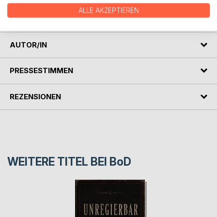
geführt. Die „Krise der Utrechter Union“ wird eingehend
ALLE AKZEPTIEREN
dargestellt.
AUTOR/IN
PRESSESTIMMEN
REZENSIONEN
WEITERE TITEL BEI
BoD