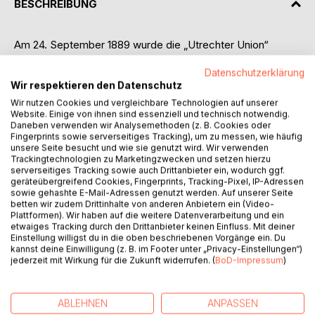
BESCHREIBUNG
Am 24. September 1889 wurde die „Utrechter Union“
gegründet. Der internationale Zusammenschluss alt-
Datenschutzerklärung
katholischer Kirchen begeht im Rahmen des 31.
Wir respektieren den Datenschutz
Internationalen Altkatholikenkongresses 2014 in Utrecht
sein 125jähriges Bestehen. Die jeweils selbstständigen
Wir nutzen Cookies und vergleichbare Technologien auf unserer
Website. Einige von ihnen sind essenziell und technisch notwendig.
Ortskirchen haben teilweise sehr unterschiedliche
Daneben verwenden wir Analysemethoden (z. B. Cookies oder
kirchengeschichtliche Wurzeln: neben der bereits seit dem
Fingerprints sowie serverseitiges Tracking), um zu messen, wie häufig
18. Jh. von Rom unabhängigen Utrechter Kirche sind die
unsere Seite besucht und wie sie genutzt wird. Wir verwenden
Trackingtechnologien zu Marketingzwecken und setzen hierzu
Kirchen in Deutschland, der Schweiz und Österreich aus
serverseitiges Tracking sowie auch Drittanbieter ein, wodurch ggf.
Widerstand gegen die Dogmen der päpstlichen
geräteübergreifend Cookies, Fingerprints, Tracking-Pixel, IP-Adressen
Unfehlbarkeit und obersten Jurisdiktion von 1870
sowie gehashte E-Mail-Adressen genutzt werden. Auf unserer Seite
betten wir zudem Drittinhalte von anderen Anbietern ein (Video-
entstanden; andere Mitgliedskirchen haben häufig nationale
Plattformen). Wir haben auf die weitere Datenverarbeitung und ein
Gründungsmotive. Dieses Buch schildert ausführlich die
etwaiges Tracking durch den Drittanbieter keinen Einfluss. Mit deiner
jeweilige Geschichte sämtlicher Kirchen der Utrechter
Einstellung willigst du in die oben beschriebenen Vorgänge ein. Du
kannst deine Einwilligung (z. B. im Footer unter „Privacy-Einstellungen“)
Union, es beschreibt auch die ausgeschiedenen Kirchen
jederzeit mit Wirkung für die Zukunft widerrufen. (
BoD-Impressum
)
und die Gründe ihrer Trennung. Die synodale Entscheidung
einzelner autonomer Kirchen zugunsten der
Priesterinnenweihe (zuerst 1996 in Deutschland) hat zu
ABLEHNEN
ANPASSEN
großen Spannungen innerhalb der Kirchengemeinschaft