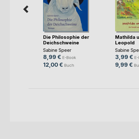
Die Philosophie der
Mathilda 
Deichschweine
Leopold
Sabine Speer
Sabine Spe
8,99 €
3,99 €
E-Book
E-
ok
12,00 €
9,99 €
Buch
Bu
h