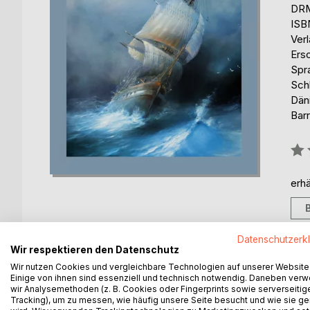
DRM
ISB
Ver
Ers
Spr
Sch
Däni
Barr
Bew
0%
erhä
Datenschutzerk
Wir respektieren den Datenschutz
Wir nutzen Cookies und vergleichbare Technologien auf unserer Website
BESCHREIBUNG
AUTOR/IN
PRESSES
Einige von ihnen sind essenziell und technisch notwendig. Daneben ver
wir Analysemethoden (z. B. Cookies oder Fingerprints sowie serverseitig
Tracking), um zu messen, wie häufig unsere Seite besucht und wie sie ge
Wohin man in Schleswig-Holstein auch reist, ist m