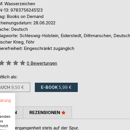
: Wasserzeichen
N-13: 9783756245123
lag: Books on Demand
cheinungsdatum: 28.06.2022
ache: Deutsch
lagworte: Schleswig-Holstein, Eiderstedt, Dithmarschen, Deutsc
scher Krieg, Föhr
ierefreiheit: Eingeschränkt zugänglich
ertung::
0
Bewertungen
ltlich als:
BUCH
9,50 €
E-BOOK
5,99 €
lärung
.
TIMMEN
REZENSIONEN
wenden
es
nutzt
an der Vergangenheit stets auf der Spur.