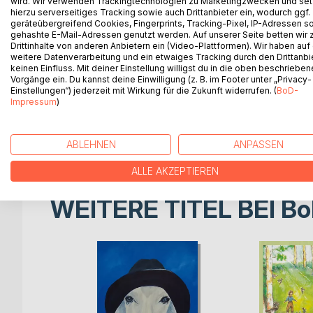
wird. Wir verwenden Trackingtechnologien zu Marketingzwecken und se
Die sympathischen Heldinnen und Helden der sech
hierzu serverseitiges Tracking sowie auch Drittanbieter ein, wodurch ggf.
unterschiedlichen Jahrhunderten lebendig werden.
geräteübergreifend Cookies, Fingerprints, Tracking-Pixel, IP-Adressen s
gehashte E-Mail-Adressen genutzt werden. Auf unserer Seite betten wir
man eine Familie auf Eiderstedt während der schle
Drittinhalte von anderen Anbietern ein (Video-Plattformen). Wir haben auf
der Moor- und Heidekolonisation auf der Schlesw
weitere Datenverarbeitung und ein etwaiges Tracking durch den Drittanbi
Schlacht von Hemmingstedt im Jahre 1500 lernen 
keinen Einfluss. Mit deiner Einstellung willigst du in die oben beschriebe
Vorgänge ein. Du kannst deine Einwilligung (z. B. im Footer unter „Privacy-
kennen. Der junge Matthias von der Insel Föhr m
Einstellungen“) jederzeit mit Wirkung für die Zukunft widerrufen. (
BoD-
Entscheidung treffen, und der Walfangkapitän Jür
Impressum
)
ewige Eis. Die junge Sylterin Cressen bangt währ
Fischerboote und ihren Liebsten
Allen Erzählungen steht eine geschichtliche Einlei
ABLEHNEN
ANPASSEN
ALLE AKZEPTIEREN
WEITERE TITEL BEI
Bo