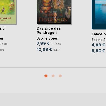
und
Das Erbe des
Pendragon
Lancelot
er
Sabine Speer
Sabine S
7,99 €
Book
E-Book
4,99 €
12,99 €
ch
Buch
9,90 €