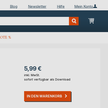
Blog
Newsletter
Hilfe
Mein Konto
Mein Wa
OTE %
5,99 €
inkl. MwSt.
sofort verfügbar als Download
IN DEN WARENKORB