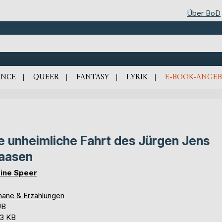
Über BoD
NCE
QUEER
FANTASY
LYRIK
E-BOOK-ANGEB
e unheimliche Fahrt des Jürgen Jens
aasen
ine Speer
ane & Erzählungen
UB
,3 KB