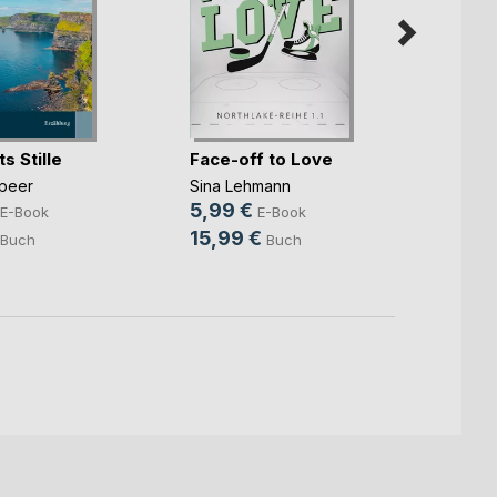
s Stille
Face-off to Love
Harm
peer
Sina Lehmann
Sabin
5,99 €
8,99
E-Book
E-Book
15,99 €
20,0
Buch
Buch