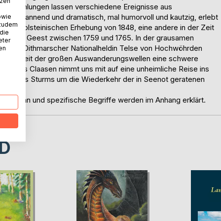
tzen
s Erzählungen lassen verschiedene Ereignisse aus
 Mal spannend und dramatisch, mal humorvoll und kautzig, erlebt
owie
 zudem
swig-holsteinischen Erhebung von 1848, eine andere in der Zeit
 die
igschen Geest zwischen 1759 und 1765. In der grausamen
eter
wir die Dithmarscher Nationalheldin Telse von Hochwöhrden
nen
uss zur Zeit der großen Auswanderungswellen eine schwere
gen Jens Claasen nimmt uns mit auf eine unheimliche Reise ins
end eines Sturms um die Wiederkehr der in Seenot geratenen
tung voran und spezifische Begriffe werden im Anhang erklärt.
D