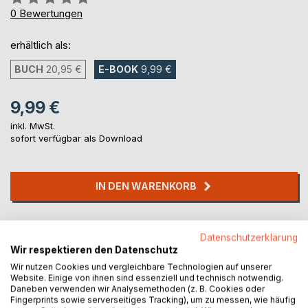
0%
0
Bewertungen
erhältlich als:
BUCH
20,95 €
E-BOOK
9,99 €
9,99 €
inkl. MwSt.
sofort verfügbar als Download
IN DEN WARENKORB
Auf die Merkliste
Datenschutzerklärung
Titel bewerten
Wir respektieren den Datenschutz
Wir nutzen Cookies und vergleichbare Technologien auf unserer
Website. Einige von ihnen sind essenziell und technisch notwendig.
Daneben verwenden wir Analysemethoden (z. B. Cookies oder
Fingerprints sowie serverseitiges Tracking), um zu messen, wie häufig