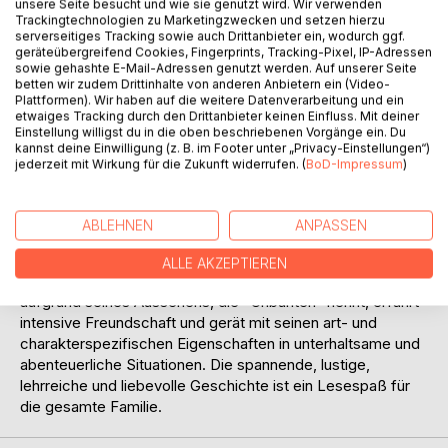
unsere Seite besucht und wie sie genutzt wird. Wir verwenden
Trackingtechnologien zu Marketingzwecken und setzen hierzu
serverseitiges Tracking sowie auch Drittanbieter ein, wodurch ggf.
geräteübergreifend Cookies, Fingerprints, Tracking-Pixel, IP-Adressen
BESCHREIBUNG
sowie gehashte E-Mail-Adressen genutzt werden. Auf unserer Seite
betten wir zudem Drittinhalte von anderen Anbietern ein (Video-
Plattformen). Wir haben auf die weitere Datenverarbeitung und ein
Der Schauplatz des Geschehens ist die Umgebung von
etwaiges Tracking durch den Drittanbieter keinen Einfluss. Mit deiner
Mainz. Die vier Hauptfiguren sind Jerry, der schlaue Kater,
Einstellung willigst du in die oben beschriebenen Vorgänge ein. Du
kannst deine Einwilligung (z. B. im Footer unter „Privacy-Einstellungen“)
der bei einem Professor aufwuchs und durch die Arbeit
jederzeit mit Wirkung für die Zukunft widerrufen. (
BoD-Impressum
)
seines Herrchens ein umfassendes Wissen bekam,
Salvatore, der italienische Maulwurf, der zufällig mit
ausgegrabenen Pflanzen den Weg nach Mainz fand, Ben,
ABLEHNEN
ANPASSEN
der starke, aber sehr sanfte Schnudel und Konrad, der
selbstbewusste, eitle ehemalige Chef eines
ALLE AKZEPTIEREN
Krähenschwarms. Dieses Quartett, das sich bald selbst,
aufgrund seines Aussehens, die "Unbunten" nennt, erfährt
intensive Freundschaft und gerät mit seinen art- und
charakterspezifischen Eigenschaften in unterhaltsame und
abenteuerliche Situationen. Die spannende, lustige,
lehrreiche und liebevolle Geschichte ist ein Lesespaß für
die gesamte Familie.