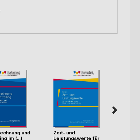
h
echnung und
Zeit- und
Künst
ng im (...)
Leistungswerte für