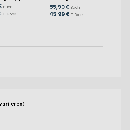
Intell
die K(...)
€
55,90 €
Buch
Buch
Mitte
Sven S
€
45,99 €
E-Book
E-Book
24,9
18,9
variieren)