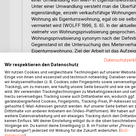
Unter einer Umwandlung versteht man die Überfü
eigenständige, einzeln verkaufsfähige Wohnungen 
Wohnung als Eigentumswohnung, egal ob sie selbs
vermietet wird (WOLFF 1996, S. 6). In der aktuell
vielmehr von Wohnungsprivatisierung gesprochen. 
Wohnungsprivatisierung synonym nach der Defin
Gegenstand ist die Untersuchung des Mieterverha
Eigentumswohnung. Ziel der Arbeit ist das Aufze
Kaufentscheidung der bisherigen Mieter positiv bz
Datenschutzerk
Drittkäufer sollen nur am Rande betrachtet werde
Wir respektieren den Datenschutz
Dabei wird sich besonders auf den Einfluss der Lag
Wir nutzen Cookies und vergleichbare Technologien auf unserer Website
Lage eine große Bedeutung auf die Kaufentscheidu
Einige von ihnen sind essenziell und technisch notwendig. Daneben ver
wir Analysemethoden (z. B. Cookies oder Fingerprints sowie serverseitig
Wertentwicklung entscheidend beeinflusst. Lage so
Tracking), um zu messen, wie häufig unsere Seite besucht und wie sie ge
sein.
wird. Wir verwenden Trackingtechnologien zu Marketingzwecken und se
Die Schwerpunkte der Arbeit liegen in der Unters
hierzu serverseitiges Tracking sowie auch Drittanbieter ein, wodurch ggf.
geräteübergreifend Cookies, Fingerprints, Tracking-Pixel, IP-Adressen s
Wohn- und Einkommenssituation der Haushalte. W
gehashte E-Mail-Adressen genutzt werden. Auf unserer Seite betten wir
beleuchtet. Besonderes Augenmerk liegt auf der
Drittinhalte von anderen Anbietern ein (Video-Plattformen). Wir haben auf
die Bewohner. Außerdem wird die Sichtweise von U
weitere Datenverarbeitung und ein etwaiges Tracking durch den Drittanbi
Welche Bedingungen sehen diese für eine erfol
keinen Einfluss. Mit deiner Einstellung willigst du in die oben beschriebe
Vorgänge ein. Du kannst deine Einwilligung (z. B. im Footer unter „Privacy-
Aufgrund der Zielstellung und den angeführten S
Einstellungen“) jederzeit mit Wirkung für die Zukunft widerrufen. (
BoD-
Nach welchen Kriterien werden die zur Umwandl
Impressum
)