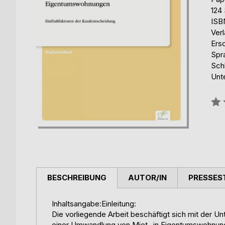
124 
ISB
Ver
Ers
Spr
Sch
Unt
Bew
0%
BESCHREIBUNG
AUTOR/IN
PRESSES
Inhaltsangabe:Einleitung:
Die vorliegende Arbeit beschäftigt sich mit der U
einer Umwandlung von Miet- in Eigentumswohnu