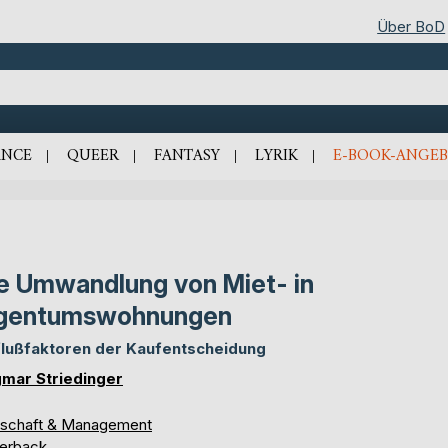
Über BoD
NCE
QUEER
FANTASY
LYRIK
E-BOOK-ANGEB
e Umwandlung von Miet- in
igentumswohnungen
flußfaktoren der Kaufentscheidung
mar Striedinger
tschaft & Management
erback