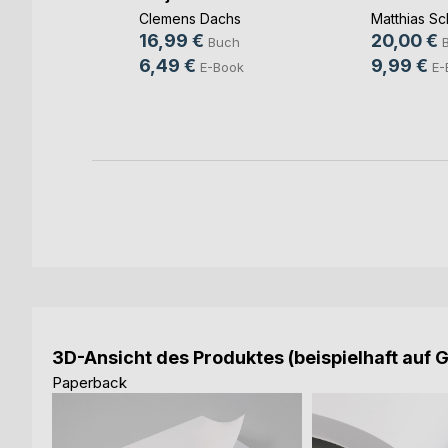
(...)
Clemens Dachs
Matthias Sc
ut
16,99 €
20,00 €
Buch
ch
6,49 €
9,99 €
E-Book
E-
ook
3D-Ansicht des Produktes (beispielhaft auf 
Paperback