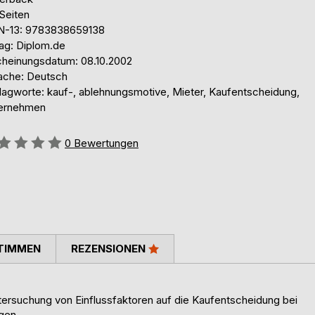
Seiten
N-13: 9783838659138
lag: Diplom.de
cheinungsdatum: 08.10.2002
ache: Deutsch
lagworte: kauf-, ablehnungsmotive, Mieter, Kaufentscheidung,
ernehmen
ertung::
0
Bewertungen
TIMMEN
REZENSIONEN
ntersuchung von Einflussfaktoren auf die Kaufentscheidung bei
ngen.