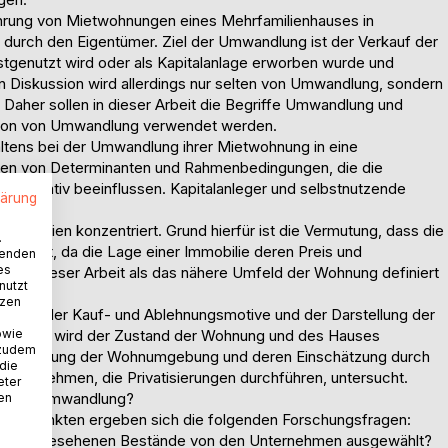
hrung von Mietwohnungen eines Mehrfamilienhauses in
durch den Eigentümer. Ziel der Umwandlung ist der Verkauf der
tgenutzt wird oder als Kapitalanlage erworben wurde und
en Diskussion wird allerdings nur selten von Umwandlung, sondern
Daher sollen in dieser Arbeit die Begriffe Umwandlung und
ition von Umwandlung verwendet werden.
ltens bei der Umwandlung ihrer Mietwohnung in eine
igen von Determinanten und Rahmenbedingungen, die die
w. negativ beeinflussen. Kapitalanleger und selbstnutzende
lärung
n.
ekriterien konzentriert. Grund hierfür ist die Vermutung, dass die
.
ng hat, da die Lage einer Immobilie deren Preis und
wenden
es
ll in dieser Arbeit als das nähere Umfeld der Wohnung definiert
nutzt
tzen
uchung der Kauf- und Ablehnungsmotive und der Darstellung der
owie
eiterhin wird der Zustand der Wohnung und des Hauses
 zudem
 Ausstattung der Wohnumgebung und deren Einschätzung durch
 die
nternehmen, die Privatisierungen durchführen, untersucht.
eter
greiche Umwandlung?
nen
chwerpunkten ergeben sich die folgenden Forschungsfragen:
ung vorgesehenen Bestände von den Unternehmen ausgewählt?