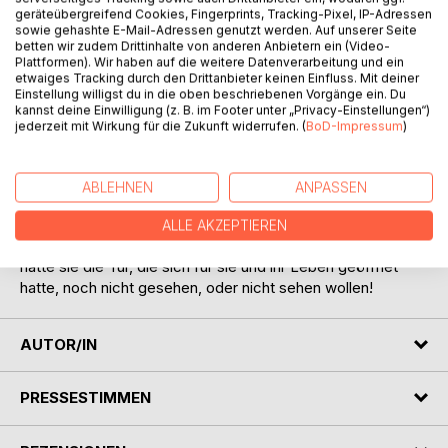
geräteübergreifend Cookies, Fingerprints, Tracking-Pixel, IP-Adressen
sowie gehashte E-Mail-Adressen genutzt werden. Auf unserer Seite
BESCHREIBUNG
betten wir zudem Drittinhalte von anderen Anbietern ein (Video-
Plattformen). Wir haben auf die weitere Datenverarbeitung und ein
etwaiges Tracking durch den Drittanbieter keinen Einfluss. Mit deiner
Einstellung willigst du in die oben beschriebenen Vorgänge ein. Du
Als sich die Tür des Neurologen schloss, schloss sich auch
kannst deine Einwilligung (z. B. im Footer unter „Privacy-Einstellungen“)
die Tür ihres bisherigen Lebens. Sie hat gerade die
jederzeit mit Wirkung für die Zukunft widerrufen. (
BoD-Impressum
)
Diagnose MS erhalten. Es war das Jahr 1993. Eigentlich
hatte sie noch keine Ahnung vom Leben, geschweige denn
von MS. Was ist diese Krankheit, was verbirgt sich dahinter,
ABLEHNEN
ANPASSEN
und was bedeutet das für sie und ihr weiteres Leben?
Zuerst war das Leben natürlich zu Ende, hat sie gedacht!
ALLE AKZEPTIEREN
Doch zu diesem Zeitpunkt und noch lange Zeit danach
hatte sie die Tür, die sich für sie und ihr Leben geöffnet
hatte, noch nicht gesehen, oder nicht sehen wollen!
AUTOR/IN
PRESSESTIMMEN