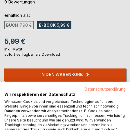
0%
0
Bewertungen
erhältlich als:
BUCH
7,90 €
E-BOOK
5,99 €
5,99 €
inkl. MwSt.
sofort verfügbar als Download
IN DEN WARENKORB
Datenschutzerklärung
Auf die Merkliste
Wir respektieren den Datenschutz
Titel bewerten
Wir nutzen Cookies und vergleichbare Technologien auf unserer
Website. Einige von ihnen sind essenziell und technisch notwendig.
Daneben verwenden wir Analysemethoden (z. B. Cookies oder
Fingerprints sowie serverseitiges Tracking), um zu messen, wie häufig
unsere Seite besucht und wie sie genutzt wird. Wir verwenden
Trackingtechnologien zu Marketingzwecken und setzen hierzu
serverseitiges Tracking sowie auch Drittanbieter ein, wodurch ggf.