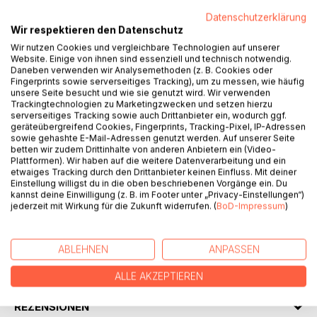
~ Unbekannt
Datenschutzerklärung
Wir respektieren den Datenschutz
Wir nutzen Cookies und vergleichbare Technologien auf unserer
Website. Einige von ihnen sind essenziell und technisch notwendig.
Daneben verwenden wir Analysemethoden (z. B. Cookies oder
Diese Lektion zu lernen ist nicht immer leicht und auf diese
Fingerprints sowie serverseitiges Tracking), um zu messen, wie häufig
Reise muss sich auch die junge Rosina machen, als
unsere Seite besucht und wie sie genutzt wird. Wir verwenden
plötzlich eine mysteriöse Krankheit ihr Leben aus den
Trackingtechnologien zu Marketingzwecken und setzen hierzu
Fugen reißt. Als sie selbst plötzlich erkrankt ist nichts mehr
serverseitiges Tracking sowie auch Drittanbieter ein, wodurch ggf.
geräteübergreifend Cookies, Fingerprints, Tracking-Pixel, IP-Adressen
wie vorher und Rosina muss erkennen, dass nichts alles ist,
sowie gehashte E-Mail-Adressen genutzt werden. Auf unserer Seite
wie es scheint. Freunde sind plötzlich Feinde und Feinde
betten wir zudem Drittinhalte von anderen Anbietern ein (Video-
sind Verbündete. Was ist noch Wahrheit und was Lüge?
Plattformen). Wir haben auf die weitere Datenverarbeitung und ein
etwaiges Tracking durch den Drittanbieter keinen Einfluss. Mit deiner
Und wie soll Rosina vertrauen, wenn die falsche Wahl sie
Einstellung willigst du in die oben beschriebenen Vorgänge ein. Du
das Leben kosten könnte?
kannst deine Einwilligung (z. B. im Footer unter „Privacy-Einstellungen“)
jederzeit mit Wirkung für die Zukunft widerrufen. (
BoD-Impressum
)
AUTOR/IN
ABLEHNEN
ANPASSEN
PRESSESTIMMEN
ALLE AKZEPTIEREN
REZENSIONEN