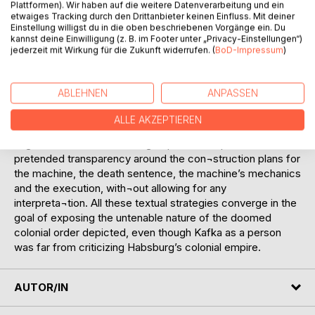
Plattformen). Wir haben auf die weitere Datenverarbeitung und ein
the way in which the “other” is mobilized to provide the
etwaiges Tracking durch den Drittanbieter keinen Einfluss. Mit deiner
colonial apparatus with identity.
Einstellung willigst du in die oben beschriebenen Vorgänge ein. Du
kannst deine Einwilligung (z. B. im Footer unter „Privacy-Einstellungen“)
jederzeit mit Wirkung für die Zukunft widerrufen. (
BoD-Impressum
)
Most of all, however, on several levels the text
epistemologically questions the fundamental fantasy of the
colonial order of unequi-vocal meaning, as the
ABLEHNEN
ANPASSEN
“contrapuntal reading“ of In the Penal Co-lony – according
to Edward Said – reveals. Kafka’s text depicts the futile
ALLE AKZEPTIEREN
dream of a unitary power system, primarily by means of the
angst-ridden officer seeking to provide a spectacle of
pretended transparency around the con¬struction plans for
the machine, the death sentence, the machine’s mechanics
and the execution, with¬out allowing for any
interpreta¬tion. All these textual strategies converge in the
goal of exposing the untenable nature of the doomed
colonial order depicted, even though Kafka as a person
was far from criticizing Habsburg’s colonial empire.
AUTOR/IN