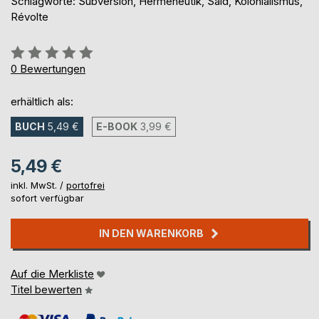
Schlagworte: Subversion, Hermeneutik, Said, Kolonialismus,
Révolte
Bewertung::
0%
0
Bewertungen
erhältlich als:
BUCH
5,49 €
E-BOOK
3,99 €
5,49 €
inkl. MwSt. /
portofrei
sofort verfügbar
IN DEN WARENKORB
Auf die Merkliste
Titel bewerten