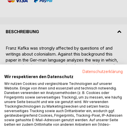
BESCHREIBUNG
Franz Kafka was strongly affected by questions of and
writings about colonialism. Against this background this
paper in the Ger-man language analyzes the way in which,
as an author, he negoti-ates colonial matters in his novella
In the Penal Colony. This text reverses the typical visual
Datenschutzerklärung
Wir respektieren den Datenschutz
interaction in the contact zone of the colony, between the
colonial context and the visitor to the colony. Also, the text
Wir nutzen Cookies und vergleichbare Technologien auf unserer
Website. Einige von ihnen sind essenziell und technisch notwendig.
sharpens the destabilizing impact of mimicry as the
Daneben verwenden wir Analysemethoden (z. B. Cookies oder
subaltern convict temporarily presents an inversion, or
Fingerprints sowie serverseitiges Tracking), um zu messen, wie häufig
carnival of power, targeting not the colonial master, but the
unsere Seite besucht und wie sie genutzt wird. Wir verwenden
Trackingtechnologien zu Marketingzwecken und setzen hierzu
traveler responsi-ble for interpretation and, ultimately, the
serverseitiges Tracking sowie auch Drittanbieter ein, wodurch ggf.
reader. This role is fur-ther underpinned by the motif of
geräteübergreifend Cookies, Fingerprints, Tracking-Pixel, IP-Adressen
cannibalism. The subaltern is also a vehicle for the text to
sowie gehashte E-Mail-Adressen genutzt werden. Auf unserer Seite
betten wir zudem Drittinhalte von anderen Anbietern ein (Video-
not only depict but also uncannily expose as constructed,