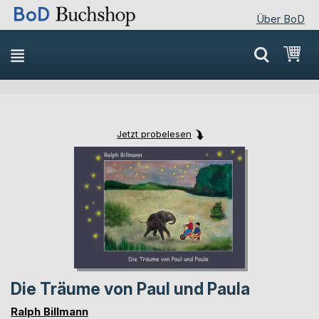
Über BoD
Direkt
Mei
zum
Inhalt
Jetzt probelesen
Skip
Skip
to
to
the
the
end
beginning
of
of
the
the
images
images
gallery
gallery
Die Träume von Paul und Paula
Ralph Billmann