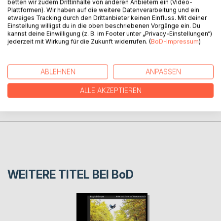
betten wir zudem Drittinhalte von anderen Anbietern ein (Video-
Er erzählt Paula von seinem tollen Traum. Ab jetzt gehen
Plattformen). Wir haben auf die weitere Datenverarbeitung und ein
beide vergnügt schlafen, um sich ihre Träume am nächsten
etwaiges Tracking durch den Drittanbieter keinen Einfluss. Mit deiner
Einstellung willigst du in die oben beschriebenen Vorgänge ein. Du
Tag zu erzählen.
kannst deine Einwilligung (z. B. im Footer unter „Privacy-Einstellungen“)
jederzeit mit Wirkung für die Zukunft widerrufen. (
BoD-Impressum
)
AUTOR/IN
ABLEHNEN
ANPASSEN
PRESSESTIMMEN
ALLE AKZEPTIEREN
REZENSIONEN
WEITERE TITEL BEI
BoD