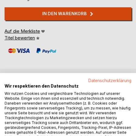
IN DEN WARENKORB
Auf die Merkliste
Titel bewerten
Datenschutzerklärung
BESCHREIBUNG
Wir respektieren den Datenschutz
Wir nutzen Cookies und vergleichbare Technologien auf unserer
Website. Einige von ihnen sind essenziell und technisch notwendig.
Wie so viele Kinder auch, haben Paul und Paula keine Lust,
Daneben verwenden wir Analysemethoden (z. B. Cookies oder
abends ins Bett zu gehen.
Fingerprints sowie serverseitiges Tracking), um zu messen, wie häufig
unsere Seite besucht und wie sie genutzt wird. Wir verwenden
Sie wollen lieber wach bleiben und weiter spielen.
Trackingtechnologien zu Marketingzwecken und setzen hierzu
Aber das ändert sich bei den beiden dann ganz plötzlich:
serverseitiges Tracking sowie auch Drittanbieter ein, wodurch ggf.
Denn Paul hatte letzte Nacht einen tollen Traum, den er
geräteübergreifend Cookies, Fingerprints, Tracking-Pixel, IP-Adressen
sowie gehashte E-Mail-Adressen genutzt werden. Auf unserer Seite
weiter träumen wollte.