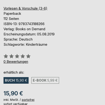
Vorlesen & Vorschule (3-6)
Paperback
112 Seiten
ISBN-13: 9783743188266
Verlag: Books on Demand
Erscheinungsdatum: 05.08.2019
Sprache: Deutsch
Schlagworte: Kinderträume
Bewertung::
0%
0
Bewertungen
erhältlich als:
BUCH
15,90 €
E-BOOK
5,99 €
15,90 €
inkl. MwSt. /
portofrei
sofort verfügbar