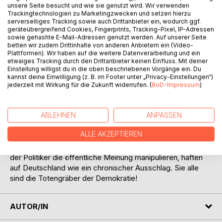
unsere Seite besucht und wie sie genutzt wird. Wir verwenden
Trackingtechnologien zu Marketingzwecken und setzen hierzu
serverseitiges Tracking sowie auch Drittanbieter ein, wodurch ggf.
geräteübergreifend Cookies, Fingerprints, Tracking-Pixel, IP-Adressen
BESCHREIBUNG
sowie gehashte E-Mail-Adressen genutzt werden. Auf unserer Seite
betten wir zudem Drittinhalte von anderen Anbietern ein (Video-
Plattformen). Wir haben auf die weitere Datenverarbeitung und ein
etwaiges Tracking durch den Drittanbieter keinen Einfluss. Mit deiner
Die neue Protestkultur ist ein Ventil für ein eklatantes
Einstellung willigst du in die oben beschriebenen Vorgänge ein. Du
Demokratie-Defizit. Den arroganten Politikern ist jede
kannst deine Einwilligung (z. B. im Footer unter „Privacy-Einstellungen“)
Bodenhaftung und jedes Gespür für die Befindlichkeiten
jederzeit mit Wirkung für die Zukunft widerrufen. (
BoD-Impressum
)
der Bevölkerung abhandengekommen. Sie sind nichts
anderes
als Marionetten der unverschämtesten Lobbyisten. Die
ABLEHNEN
ANPASSEN
jakobinischen Verfechter der Political Correctness und
ALLE AKZEPTIEREN
deren Multikulti-Wahn gehen den Bürgern auf die Nerven.
Sie alle und große Teile der Medien, die als Hofschranzen
der Politiker die öffentliche Meinung manipulieren, haften
auf Deutschland wie ein chronischer Ausschlag. Sie alle
sind die Totengräber der Demokratie!
AUTOR/IN