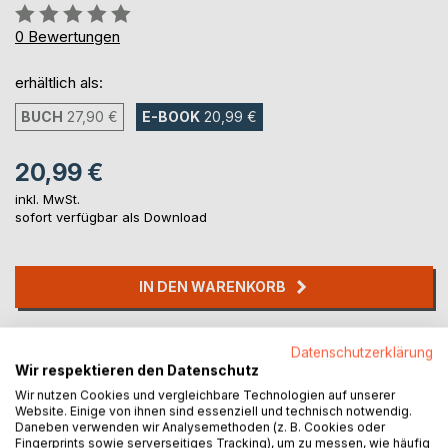
Bewertung::
0%
0
Bewertungen
erhältlich als:
BUCH
27,90 €
E-BOOK
20,99 €
20,99 €
inkl. MwSt.
sofort verfügbar als Download
IN DEN WARENKORB
Auf die Merkliste
Datenschutzerklärung
Titel bewerten
Wir respektieren den Datenschutz
Wir nutzen Cookies und vergleichbare Technologien auf unserer
Website. Einige von ihnen sind essenziell und technisch notwendig.
Daneben verwenden wir Analysemethoden (z. B. Cookies oder
Fingerprints sowie serverseitiges Tracking), um zu messen, wie häufig