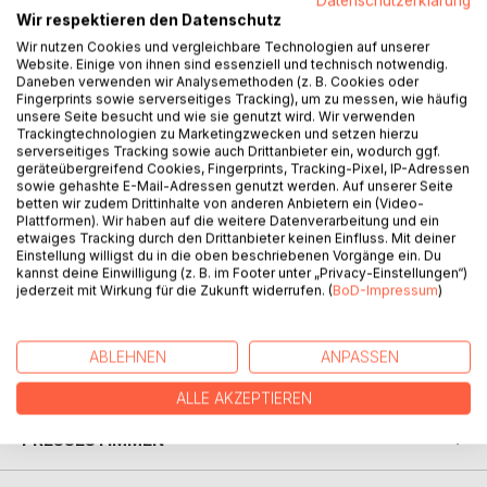
Datenschutzerklärung
Wir respektieren den Datenschutz
Wir nutzen Cookies und vergleichbare Technologien auf unserer
Website. Einige von ihnen sind essenziell und technisch notwendig.
Daneben verwenden wir Analysemethoden (z. B. Cookies oder
BESCHREIBUNG
Fingerprints sowie serverseitiges Tracking), um zu messen, wie häufig
unsere Seite besucht und wie sie genutzt wird. Wir verwenden
Trackingtechnologien zu Marketingzwecken und setzen hierzu
serverseitiges Tracking sowie auch Drittanbieter ein, wodurch ggf.
Eine Frauenleiche im alten Bergwerksschacht bei Goslar,
geräteübergreifend Cookies, Fingerprints, Tracking-Pixel, IP-Adressen
ein Harzer Serienmörder, morbide Familienbeziehungen
sowie gehashte E-Mail-Adressen genutzt werden. Auf unserer Seite
betten wir zudem Drittinhalte von anderen Anbietern ein (Video-
und verzweifelte Frauen, denen das Leben übel mitgespielt
Plattformen). Wir haben auf die weitere Datenverarbeitung und ein
hat. Verstörende Kriminalfälle, die vor der düsteren Kulisse
etwaiges Tracking durch den Drittanbieter keinen Einfluss. Mit deiner
des Harzes bei steigender Spannung aufgerollt werden und
Einstellung willigst du in die oben beschriebenen Vorgänge ein. Du
den Harz-Fans unter den Lesern so ganz nebenbei
kannst deine Einwilligung (z. B. im Footer unter „Privacy-Einstellungen“)
jederzeit mit Wirkung für die Zukunft widerrufen. (
BoD-Impressum
)
hochinteressante Informationen zur Regionalgeschichte
bieten.
ABLEHNEN
ANPASSEN
AUTOR/IN
ALLE AKZEPTIEREN
PRESSESTIMMEN