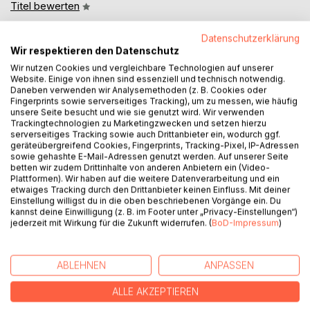
Titel bewerten
Datenschutzerklärung
Wir respektieren den Datenschutz
Wir nutzen Cookies und vergleichbare Technologien auf unserer
Website. Einige von ihnen sind essenziell und technisch notwendig.
Daneben verwenden wir Analysemethoden (z. B. Cookies oder
Fingerprints sowie serverseitiges Tracking), um zu messen, wie häufig
BESCHREIBUNG
unsere Seite besucht und wie sie genutzt wird. Wir verwenden
Trackingtechnologien zu Marketingzwecken und setzen hierzu
serverseitiges Tracking sowie auch Drittanbieter ein, wodurch ggf.
geräteübergreifend Cookies, Fingerprints, Tracking-Pixel, IP-Adressen
Dieses Mal müssen die Taunus-Ermittler in eigener Sache
sowie gehashte E-Mail-Adressen genutzt werden. Auf unserer Seite
tätig werden, denn Verena verschwindet auf dem Heimweg
betten wir zudem Drittinhalte von anderen Anbietern ein (Video-
Plattformen). Wir haben auf die weitere Datenverarbeitung und ein
von der Arbeit spurlos. Während Stefan völlig panisch
etwaiges Tracking durch den Drittanbieter keinen Einfluss. Mit deiner
reagiert und anfangs sogar glaubt, seine Verlobte könnte
Einstellung willigst du in die oben beschriebenen Vorgänge ein. Du
ihn verlassen haben, ist Peter schon bald klar, was wirklich
kannst deine Einwilligung (z. B. im Footer unter „Privacy-Einstellungen“)
jederzeit mit Wirkung für die Zukunft widerrufen. (
BoD-Impressum
)
hinter dem Verschwinden seiner Nichte steckt.
Eine weitere spannende Fortsetzung von Gabriele und
Jürgen Josts Krimireihe mit unverwechselbaren Typen und
ABLEHNEN
ANPASSEN
viel Lokalkolorit.
ALLE AKZEPTIEREN
AUTOR/IN