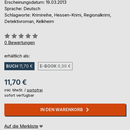
Erscheinungsdatum: 19.03.2013
Sprache: Deutsch
Schlagworte: Krimireihe, Hessen-Krimi, Regionalkrimi,
Detektivroman, Kelkheim
Bewertung::
0%
0
Bewertungen
erhältlich als:
BUCH
11,70 €
E-BOOK
6,99 €
11,70 €
inkl. MwSt. /
portofrei
sofort verfügbar
IN DEN WARENKORB
Auf die Merkliste