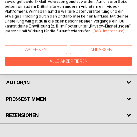
sowie gehashte E-Mail-Adressen genutzt werden. Auf unserer Seite
betten wir zudem Drittinhalte von anderen Anbietern ein (Video-
Plattformen). Wir haben auf die weitere Datenverarbeitung und ein
etwaiges Tracking durch den Drittanbieter keinen Einfluss. Mit deiner
Einstellung willigst du in die oben beschriebenen Vorgänge ein. Du
kannst deine Einwilligung (z. B. im Footer unter „Privacy-Einstellungen“)
jederzeit mit Wirkung für die Zukunft widerrufen. (
BoD-Impressum
)
BESCHREIBUNG
ABLEHNEN
ANPASSEN
weitere kurzstorys des schweizer autors martin christen
ALLE AKZEPTIEREN
über aktuelle themen und nebensächlichkeiten.
AUTOR/IN
PRESSESTIMMEN
REZENSIONEN