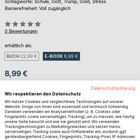
Schlagworte: Schule, Gott, Trump, Gold, Stress
Barrierefreiheit: Voll zugänglich
Bewertung::
0%
0
Bewertungen
erhältlich als:
BUCH
22,99 €
E-BOOK
8,99 €
8,99 €
inkl. MwSt.
sofort verfügbar als Download
Datenschutzerklärung
Wir respektieren den Datenschutz
Wir nutzen Cookies und vergleichbare Technologien auf unserer
Website. Einige von ihnen sind essenziell und technisch notwendig.
IN DEN WARENKORB
Daneben verwenden wir Analysemethoden (z. B. Cookies oder
Fingerprints sowie serverseitiges Tracking), um zu messen, wie häufig
unsere Seite besucht und wie sie genutzt wird. Wir verwenden
Auf die Merkliste
Trackingtechnologien zu Marketingzwecken und setzen hierzu
serverseitiges Tracking sowie auch Drittanbieter ein, wodurch ggf.
Titel bewerten
geräteübergreifend Cookies, Fingerprints, Tracking-Pixel, IP-Adressen